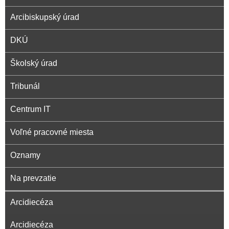
i
l
U
e
Arcibiskupský úrad
a
DKÚ
v
Školský úrad
s
Tribunál
Centrum IT
k
Voľné pracovné miesta
á
Oznamy
a
Na prevzatie
r
Arcidiecéza
c
Arcidiecéza