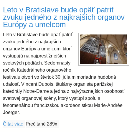
Leto v Bratislave bude opäť patriť
zvuku jedného z najkrajších organov
Európy a umelcom
Leto v Bratislave bude opäť patriť
zvuku jedného z najkrajších
organov Európy a umelcom, ktorí
vystupujú na najprestížnejších
svetových pódiách. Sedemnásty
ročník Katedrálneho organového
festivalu otvorí vo štvrtok 30. júla mimoriadna hudobná
udalosť. Vincent Dubois, titulárny organista parížskej
katedrály Notre-Dame a jedna z najvýraznejších osobností
svetovej organovej scény, ktorý vystúpi spolu s
fenomenálnou francúzskou akordeonistkou Marie-Andrée
Joerger.
Čítať viac
o Leto v Bratislave bude opäť patriť zvuku jedného
Prečítané 289x