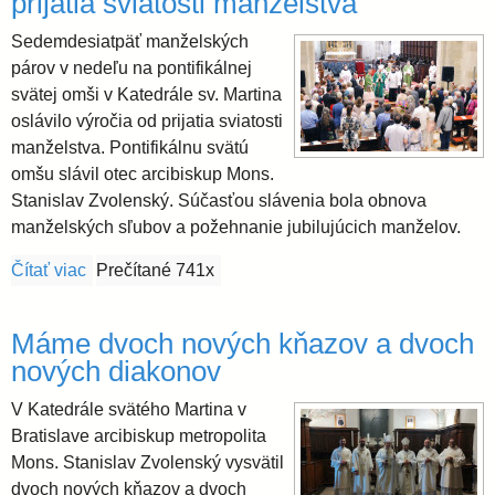
prijatia sviatosti manželstva
Sedemdesiatpäť manželských
párov v nedeľu na pontifikálnej
svätej omši v Katedrále sv. Martina
oslávilo výročia od prijatia sviatosti
manželstva. Pontifikálnu svätú
omšu slávil otec arcibiskup Mons.
Stanislav Zvolenský. Súčasťou slávenia bola obnova
manželských sľubov a požehnanie jubilujúcich manželov.
Čítať viac
o Manželské páry oslávili výročia od prijatia sviatos
Prečítané 741x
Máme dvoch nových kňazov a dvoch
nových diakonov
V Katedrále svätého Martina v
Bratislave arcibiskup metropolita
Mons. Stanislav Zvolenský vysvätil
dvoch nových kňazov a dvoch