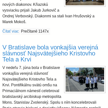
nových diakonov. Kňazskú
vysviacku prijali Jakub Jurkovič a
Ondrej Verbovský. Diakonmi sa stali Ivan Hrušovský a
Marek Mokoš.
Čítať viac
o Máme dvoch nových kňazov a dvoch nových diak
Prečítané 1147x
V Bratislave bola vonkajšia verejná
slávnosť Najsvätejšieho Kristovho
Tela a Krvi
V nedeľu 7. júna bola v Bratislave
vonkajšia verejná slávnosť
Najsvätejšieho Kristovho Tela a
Krvi. Pontifikálnu svätú omšu na
Primaciálnom námestí celebroval
bratislavský arcibiskup metropolita
Mons. Stanislav Zvolenský. Spolu s ním koncelebrovali