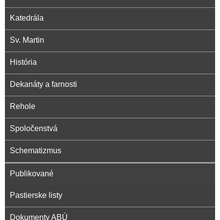
i
Katedrála
Sv. Martin
d
História
i
Dekanáty a farnosti
e
Rehole
c
Spoločenstvá
é
Schematizmus
Publikované
z
Pastierske listy
a
Dokumenty ABÚ