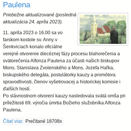
Paulena
Priebežne aktualizované (posledná
aktualizácia 24. apríla 2023).
11. apríla 2023 o 16.00 sa vo
farskom kostole sv. Anny v
Šenkviciach konalo oficiálne
verejné otvorenie diecéznej fázy procesu blahorečenia a
svätorečenia Alfonza Paulena za účasti našich biskupov
Mons. Stanislava Zvolenského a Mons. Jozefa Haľka,
biskupského delegáta, postulátorky kauzy a promótora
spravodlivosti, členov vyšetrovacej a historickej komisie i
ďalších hostí.
Po slávnostnom otvorení kauzy nasledovala svätá omša pri
príležitosti 69. výročia úmrtia Božieho služobníka Alfonza
Paulena.
Čítať viac
o Začiatok diecéznej fázy procesu blahorečenia a s
Prečítané 18708x