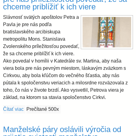
chceme priblížiť k ich viere
Slávnosť svätých apoštolov Petra a
Pavla je pre nás podľa
bratislavského arcibiskupa
metropolitu Mons. Stanislava
Zvolenského príležitosťou povedať,
že sa chceme priblížiť k ich viere.
Ako povedal v homílii v Katedrále sv. Martina, aby naša
viera bola pre nás pevným miestom, láskavým zväzkom s
Cirkvou, aby bola kľúčom do večného šťastia, aby nás
pútala k spoločenstvu veriacich a milosrdne rozväzovala z
toho, čo nás v živote brzdí. Ako vysvetlil, Petrova viera je
základ, na ktorom sa stavia spoločenstvo Cirkvi.
Čítať viac
o Slávnosť apoštolov Petra a Pavla je pre nás príleži
Prečítané 500x
Manželské páry oslávili výročia od