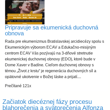
Pripravuje sa ekumenická duchovná
obnova
Rada pre ekumenizmus Bratislavskej arcidiecézy spolu s
Ekumenickým výborom ECAV a Edukačno-misijným
centrom ECAV Vás pozývajú na 3-dňové stretnutie
ekumenickej duchovnej obnovy (EDO), ktoré bude v
Dome Xaver v Badíne. Cieľom duchovnej obnovy s
témou „Život z krstu“ je regenerácia duchovných síl a
opätovné ukotvenie v Božej láske a prijatí....
Prečítané 121x
Začiatok diecéznej fázy procesu
blahorečenia a svätorečenia Alfonza