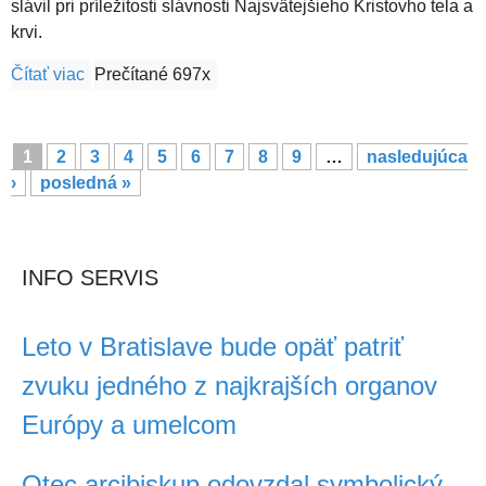
slávil pri príležitosti slávnosti Najsvätejšieho Kristovho tela a
krvi.
Čítať viac
o Mons. Zvolenský: Je pred nami veľká výzva, mať 
Prečítané 697x
S
1
2
3
4
5
6
7
8
9
…
nasledujúca
t
›
posledná »
r
á
n
k
INFO SERVIS
y
Leto v Bratislave bude opäť patriť
zvuku jedného z najkrajších organov
Európy a umelcom
Otec arcibiskup odovzdal symbolický