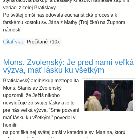
štyria otcovia biskupi a desiatky kňazov. Námestie zaplnili
veriaci z celej Bratislavy.
Po svätej omši nasledovala eucharistická procesia k
farskému kostolu sv. Jána z Mathy (Trojička) na Župnom
námestí.
Čítať viac
o V Bratislave bola vonkajšia verejná slávnosť Najsv
Prečítané 710x
Mons. Zvolenský: Je pred nami veľká
výzva, mať lásku ku všetkým
Bratislavský arcibiskup metropolita
Mons. Stanislav Zvolenský
upozornil, že Ježiš nikoho
nevylučuje zo svojej lásky a je to
pre nás veľká výzva. “Sme pozvaní
mať lásku ku všetkým,” povedal v
homílii
na pontifikálnej svätej omši v katedrále sv. Martina, ktorú