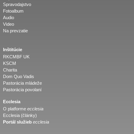
Spravodajstvo
Fotoalbum
Audio
Video
Na prevzatie
Inštitúcie
RKCMBF UK
KSCM
Charita
Dom Quo Vadis
Pastorácia mládeže
Pastorácia povolaní
Ecclesia
O platforme
ecclesia
Ecclesia (články)
Portál služieb
ecclesia