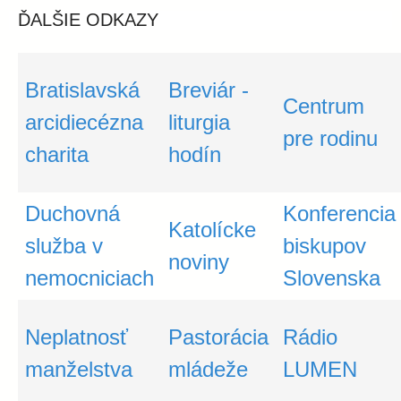
ĎALŠIE ODKAZY
Bratislavská
Breviár -
Centrum
arcidiecézna
liturgia
pre rodinu
charita
hodín
Duchovná
Konferencia
Katolícke
služba v
biskupov
noviny
nemocniciach
Slovenska
Neplatnosť
Pastorácia
Rádio
manželstva
mládeže
LUMEN