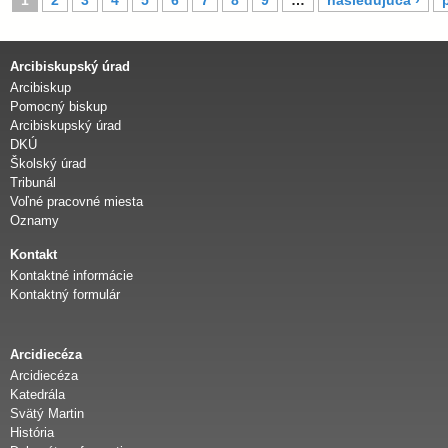
t
r
á
Arcibiskupský úrad
n
Arcibiskup
k
Pomocný biskup
y
Arcibiskupský úrad
DKÚ
Školský úrad
Tribunál
Voľné pracovné miesta
Oznamy
Kontakt
Kontaktné informácie
Kontaktný formulár
Arcidiecéza
Arcidiecéza
Katedrála
Svätý Martin
História