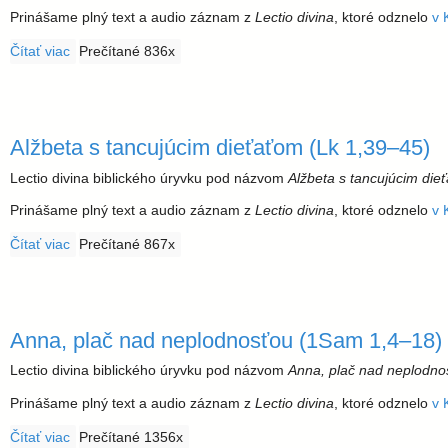
d
Prinášame plný text a audio záznam z
Lectio divina
, ktoré odznelo
v 
Čítať viac
o Mária, strach o Syna (Lk 2,41–51)
Prečítané 836x
i
e
Alžbeta s tancujúcim dieťaťom (Lk 1,39–45)
c
Lectio divina biblického úryvku pod názvom
Alžbeta s tancujúcim die
é
Prinášame plný text a audio záznam z
Lectio divina
, ktoré odznelo
v 
Čítať viac
o Alžbeta s tancujúcim dieťaťom (Lk 1,39–45)
Prečítané 867x
z
a
Anna, plač nad neplodnosťou (1Sam 1,4–18)
Lectio divina biblického úryvku pod názvom
Anna, plač nad neplodno
Prinášame plný text a audio záznam z
Lectio divina
, ktoré odznelo
v 
Čítať viac
o Anna, plač nad neplodnosťou (1Sam 1,4–18)
Prečítané 1356x