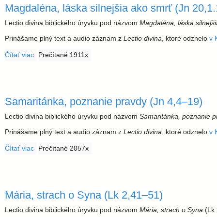
l
Magdaléna, láska silnejšia ako smrť (Jn 20,1
a
Lectio divina biblického úryvku pod názvom
Magdaléna, láska silnejš
Prinášame plný text a audio záznam z
Lectio divina
, ktoré odznelo
v 
v
Čítať viac
o Magdaléna, láska silnejšia ako smrť (Jn 20,1.11–18)
Prečítané 1911x
s
k
Samaritánka, poznanie pravdy (Jn 4,4–19)
á
Lectio divina biblického úryvku pod názvom
Samaritánka, poznanie p
Prinášame plný text a audio záznam z
Lectio divina
, ktoré odznelo
v 
a
Čítať viac
o Samaritánka, poznanie pravdy (Jn 4,4–19)
Prečítané 2057x
r
c
Mária, strach o Syna (Lk 2,41–51)
i
Lectio divina biblického úryvku pod názvom
Mária, strach o Syna
(Lk 