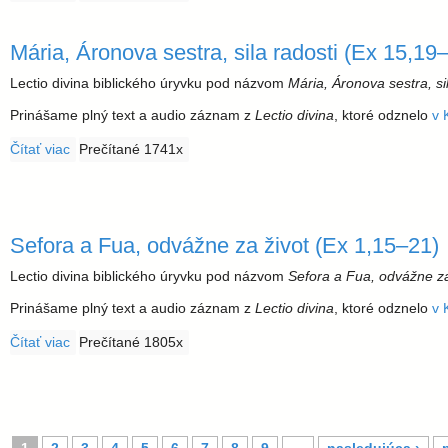
Mária, Áronova sestra, sila radosti (Ex 15,19
Lectio divina biblického úryvku pod názvom
Mária, Áronova sestra, si
Prinášame plný text a audio záznam z
Lectio divina
, ktoré odznelo
v 
Čítať viac
o Mária, Áronova sestra, sila radosti (Ex 15,19–21)
Prečítané 1741x
Sefora a Fua, odvážne za život (Ex 1,15–21)
Lectio divina biblického úryvku pod názvom
Sefora a Fua, odvážne za
Prinášame plný text a audio záznam z
Lectio divina
, ktoré odznelo
v 
Čítať viac
o Sefora a Fua, odvážne za život (Ex 1,15–21)
Prečítané 1805x
S
1
2
3
4
5
6
7
8
9
…
nasledujúca ›