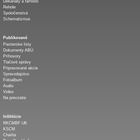
Dekanáty a farnosti
Rehole
Spoločenstvá
Schematizmus
Publikované
Pastierske listy
Dokumenty ABÚ
Príhovory
Tlačové správy
Pripravované akcie
Spravodajstvo
Fotoalbum
Audio
Video
Na prevzatie
Inštitúcie
RKCMBF UK
KSCM
Charita