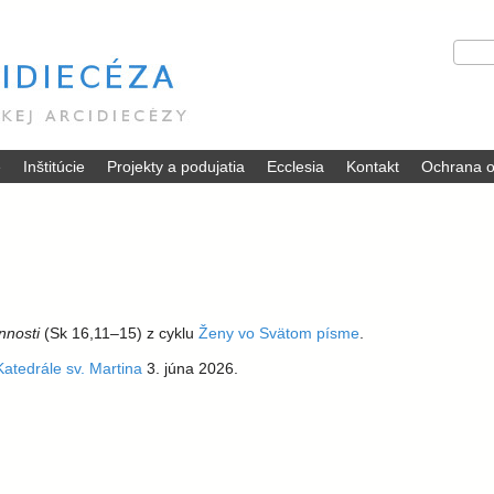
Skočiť
V
H
na
y
ľ
hlavný
h
a
ľ
d
obsah
a
a
d
ť
é
Inštitúcie
Projekty a podujatia
Ecclesia
Kontakt
Ochrana o
á
v
a
n
i
e
innosti
(Sk 16,11–15) z cyklu
Ženy vo Svätom písme
.
Katedrále sv. Martina
3. júna 2026.