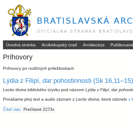
H
Úvodná stránka
Arcibiskupský úrad
Arcidiecéza
Publikovan
B
O
R
Príhovory
N
r
E
M
Príhovory pri rozličných príležitostiach.
E
a
N
Lýdia z Filipí, dar pohostinnosti (Sk 16,11–15)
U
t
Lectio divina biblického úryvku pod názvom
Lýdia z Filipí, dar pohost
Prinášame plný text a audio záznam z
Lectio divina
, ktoré odznelo
v 
i
Čítať viac
o Lýdia z Filipí, dar pohostinnosti (Sk 16,11–15)
Prečítané 2273x
s