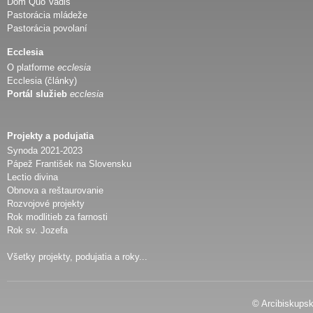
Dom Quo Vadis
Pastorácia mládeže
Pastorácia povolaní
Ecclesia
O platforme
ecclesia
Ecclesia (články)
Portál služieb
ecclesia
Projekty a podujatia
Synoda 2021-2023
Pápež František na Slovensku
Lectio divina
Obnova a reštaurovanie
Rozvojové projekty
Rok modlitieb za farnosti
Rok sv. Jozefa
Všetky projekty, podujatia a roky...
© Arcibiskupsk