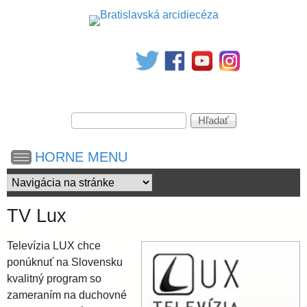
Skočiť
na
B
hlavný
obsah
r
V
a
H
y
ľ
h
a
t
HORNE MENU
ľ
d
a
a
d
i
ť
á
TV Lux
v
s
a
Televízia LUX chce
n
ponúknuť na Slovensku
i
l
e
kvalitný program so
zameraním na duchovné