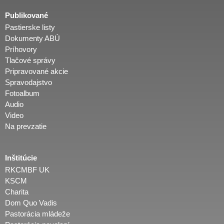
Publikované
Pastierske listy
Dokumenty ABÚ
Príhovory
Tlačové správy
Pripravované akcie
Spravodajstvo
Fotoalbum
Audio
Video
Na prevzatie
Inštitúcie
RKCMBF UK
KSCM
Charita
Dom Quo Vadis
Pastorácia mládeže