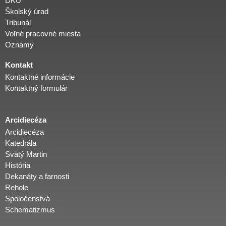
DKÚ
Školský úrad
d
Tribunál
Voľné pracovné miesta
i
Oznamy
Kontakt
e
Kontaktné informácie
Kontaktný formulár
c
Arcidiecéza
é
Arcidiecéza
Katedrála
z
Svätý Martin
História
Dekanáty a farnosti
a
Rehole
Spoločenstvá
Schematizmus