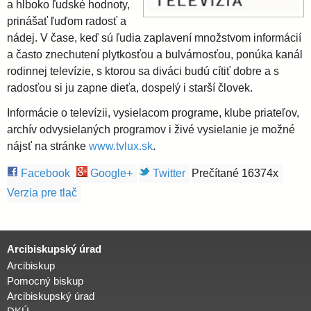
a
a hlboko ľudské hodnoty,
prinášať ľuďom radosť a
v
nádej. V čase, keď sú ľudia zaplavení množstvom informácií
a často znechutení plytkosťou a bulvárnosťou, ponúka kanál
s
rodinnej televízie, s ktorou sa diváci budú cítiť dobre a s
radosťou si ju zapne dieťa, dospelý i starší človek.
k
Informácie o televízii, vysielacom programe, klube priateľov,
archív odvysielaných programov i živé vysielanie je možné
á
nájsť na stránke
www.tvlux.sk
.
Facebook
Google+
Twitter
Prečítané 16374x
a
Verzia pre tlač
r
Arcibiskupský úrad
c
Arcibiskup
Pomocný biskup
i
Arcibiskupský úrad