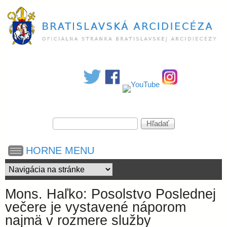
Skočiť
na
hlavný
obsah
B
r
a
V
H
y
ľ
h
a
t
HORNE MENU
ľ
d
a
a
i
d
ť
á
Mons. Haľko: Posolstvo Poslednej
v
s
večere je vystavené náporom
a
najmä v rozmere služby
n