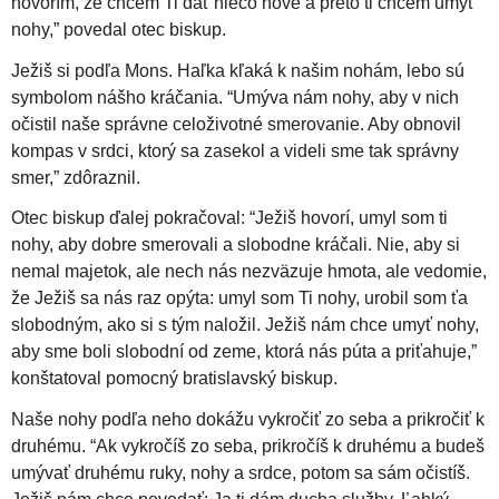
hovorím, že chcem Ti dať niečo nové a preto ti chcem umyť
nohy,” povedal otec biskup.
i
Ježiš si podľa Mons. Haľka kľaká k našim nohám, lebo sú
symbolom nášho kráčania. “Umýva nám nohy, aby v nich
d
očistil naše správne celoživotné smerovanie. Aby obnovil
kompas v srdci, ktorý sa zasekol a videli sme tak správny
i
smer,” zdôraznil.
Otec biskup ďalej pokračoval: “Ježiš hovorí, umyl som ti
e
nohy, aby dobre smerovali a slobodne kráčali. Nie, aby si
nemal majetok, ale nech nás nezväzuje hmota, ale vedomie,
c
že Ježiš sa nás raz opýta: umyl som Ti nohy, urobil som ťa
slobodným, ako si s tým naložil. Ježiš nám chce umyť nohy,
é
aby sme boli slobodní od zeme, ktorá nás púta a priťahuje,”
konštatoval pomocný bratislavský biskup.
z
Naše nohy podľa neho dokážu vykročiť zo seba a prikročiť k
druhému. “Ak vykročíš zo seba, prikročíš k druhému a budeš
a
umývať druhému ruky, nohy a srdce, potom sa sám očistíš.