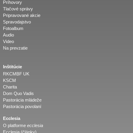
Príhovory
Tlačové správy
Pripravované akcie
Spravodajstvo
Fotoalbum
Audio
Video
Na prevzatie
Inštitúcie
RKCMBF UK
KSCM
Charita
Dom Quo Vadis
Pastorácia mládeže
Pastorácia povolaní
Ecclesia
O platforme
ecclesia
Ecclesia (články)