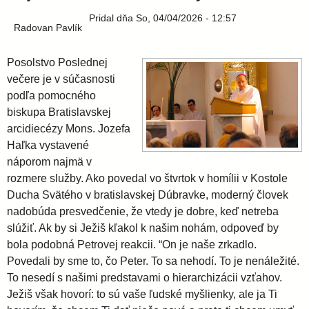
l
i
e
Pridal
dňa
So, 04/04/2026 - 12:57
Radovan Pavlík
a
Posolstvo Poslednej
v
večere je v súčasnosti
podľa pomocného
s
biskupa Bratislavskej
arcidiecézy Mons. Jozefa
Haľka vystavené
k
náporom najmä v
rozmere služby. Ako povedal vo štvrtok v homílii v Kostole
á
Ducha Svätého v bratislavskej Dúbravke, moderný človek
nadobúda presvedčenie, že vtedy je dobre, keď netreba
a
slúžiť. Ak by si Ježiš kľakol k našim nohám, odpoveď by
bola podobná Petrovej reakcii. “On je naše zrkadlo.
r
Povedali by sme to, čo Peter. To sa nehodí. To je nenáležité.
To nesedí s našimi predstavami o hierarchizácii vzťahov.
Ježiš však hovorí: to sú vaše ľudské myšlienky, ale ja Ti
c