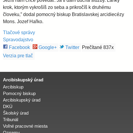
Ježiš nám chce povedať: Ja ti dám ducha služby. Ľahký
krok, ktorým vykrošíš zo seba a prikročíš k druhému
človeku,” dodal pomocný biskup Bratislavskej arcidiecézy
Mons. Jozef Haľko.
Tlačové správy
Spravodajstvo
Facebook
Google+
Twitter
Prečítané 837x
Verzia pre tlač
Arcibiskupský úrad
Arcibiskup
Pomocný biskup
Arcibiskupský úrad
DKÚ
Školský úrad
Tribunál
Voľné pracovné miesta
Oznamy