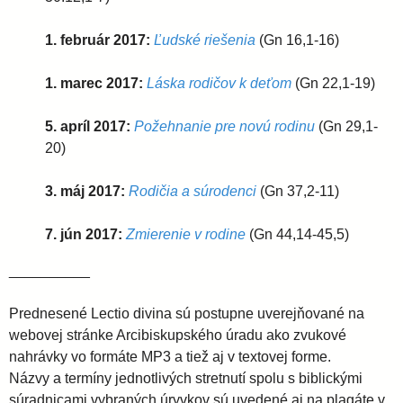
1. február 2017:
Ľudské riešenia
(Gn 16,1-16)
1. marec 2017:
Láska rodičov k deťom
(Gn 22,1-19)
5. apríl 2017:
Požehnanie pre novú rodinu
(Gn 29,1-
20)
3. máj 2017:
Rodičia a súrodenci
(Gn 37,2-11)
7. jún 2017:
Zmierenie v rodine
(Gn 44,14-45,5)
__________
Prednesené Lectio divina sú postupne uverejňované na
webovej stránke Arcibiskupského úradu ako zvukové
nahrávky vo formáte MP3 a tiež aj v textovej forme.
Názvy a termíny jednotlivých stretnutí spolu s biblickými
súradnicami vybraných úryvkov sú uvedené aj na plagáte v