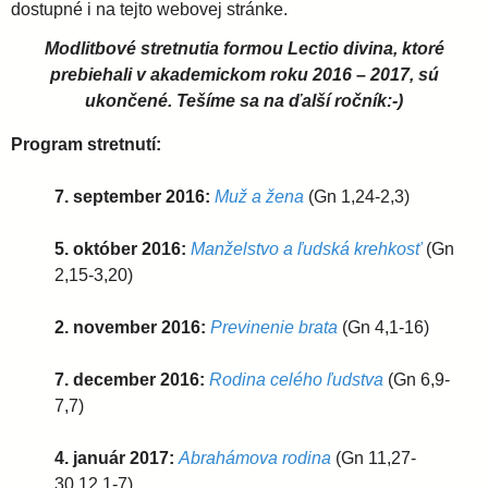
dostupné i na tejto webovej stránke.
i
Modlitbové stretnutia formou Lectio divina, ktoré
prebiehali v akademickom roku 2016 – 2017, sú
d
ukončené. Tešíme sa na ďalší ročník:-)
Program stretnutí:
i
7. september 2016:
Muž a žena
(Gn 1,24-2,3)
e
5. október 2016:
Manželstvo a ľudská krehkosť
(Gn
c
2,15-3,20)
2. november 2016:
Previnenie brata
(Gn 4,1-16)
é
7. december 2016:
Rodina celého ľudstva
(Gn 6,9-
z
7,7)
a
4. január 2017:
Abrahámova rodina
(Gn 11,27-
30.12,1-7)