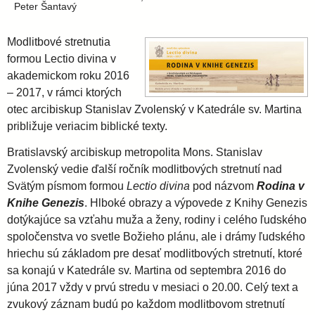
i
l
Peter Šantavý
e
a
Modlitbové stretnutia
formou Lectio divina v
v
akademickom roku 2016
– 2017, v rámci ktorých
otec arcibiskup Stanislav Zvolenský v Katedrále sv. Martina
s
približuje veriacim biblické texty.
k
Bratislavský arcibiskup metropolita Mons. Stanislav
Zvolenský vedie ďalší ročník modlitbových stretnutí nad
Svätým písmom formou
Lectio divina
pod názvom
Rodina v
á
Knihe Genezis
. Hlboké obrazy a výpovede z Knihy Genezis
dotýkajúce sa vzťahu muža a ženy, rodiny i celého ľudského
a
spoločenstva vo svetle Božieho plánu, ale i drámy ľudského
hriechu sú základom pre desať modlitbových stretnutí, ktoré
r
sa konajú v Katedrále sv. Martina od septembra 2016 do
júna 2017 vždy v prvú stredu v mesiaci o 20.00. Celý text a
c
zvukový záznam budú po každom modlitbovom stretnutí