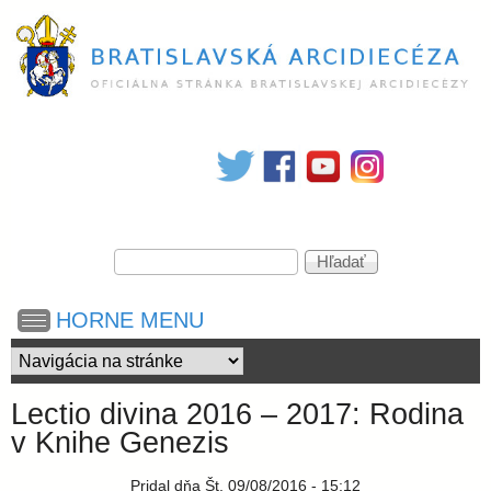
Skočiť
na
hlavný
obsah
B
r
V
a
H
y
ľ
h
a
t
HORNE MENU
ľ
d
a
a
d
i
ť
á
Lectio divina 2016 – 2017: Rodina
v
s
v Knihe Genezis
a
n
Pridal
dňa
Št, 09/08/2016 - 15:12