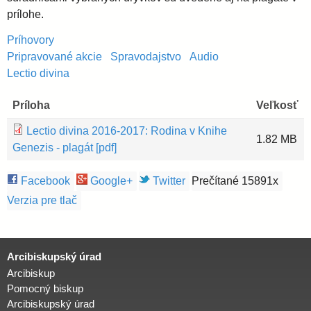
prílohe.
Príhovory
Pripravované akcie
Spravodajstvo
Audio
Lectio divina
Príloha
Veľkosť
Lectio divina 2016-2017: Rodina v Knihe
1.82 MB
Genezis - plagát [pdf]
Facebook
Google+
Twitter
Prečítané 15891x
Verzia pre tlač
Arcibiskupský úrad
Arcibiskup
Pomocný biskup
Arcibiskupský úrad