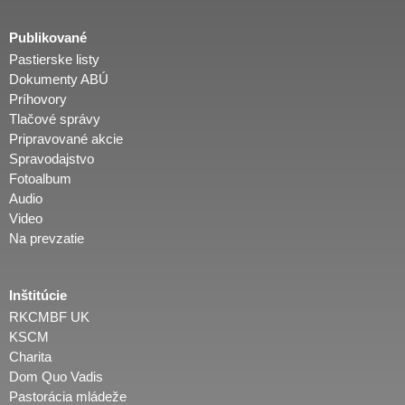
Publikované
Pastierske listy
Dokumenty ABÚ
Príhovory
Tlačové správy
Pripravované akcie
Spravodajstvo
Fotoalbum
Audio
Video
Na prevzatie
Inštitúcie
RKCMBF UK
KSCM
Charita
Dom Quo Vadis
Pastorácia mládeže