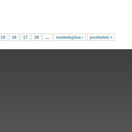
15
16
17
18
…
nasledujúca ›
posledná »