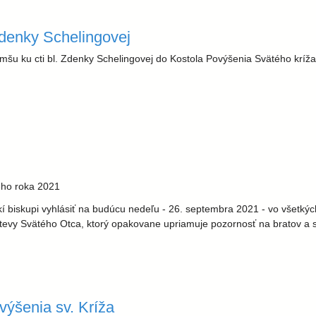
Zdenky Schelingovej
omšu ku cti bl. Zdenky Schelingovej do Kostola Povýšenia Svätého kríž
ingovej
eho roka 2021
 biskupi vyhlásiť na budúcu nedeľu - 26. septembra 2021 - vo všetkýc
vy Svätého Otca, ktorý opakovane upriamuje pozornosť na bratov a ses
ovýšenia sv. Kríža