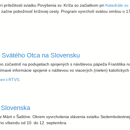
príležitosti sviatku Povýšenia sv. Kríža so začiatkom pri
Katedrále sv.
 začne pobožnosť krížovej cesty. Program vyvrcholí svätou omšou o 1
Kríža
y Svätého Otca na Slovensku
o zúčastniť na podujatiach spojených s návštevou pápeža Františka na
ímavé informácie spojené s náštevou vo viacerých (nielen) katolíckyc
men
i
RTVS
.
ca na Slovensku
 Slovenska
 Márii v Šaštíne. Okrem vyvrcholenia slávenia sviatku Sedembolestne
eho víkendu od 10. do 12. septembra.