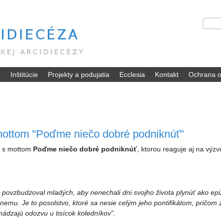
Skočiť
V
H
na
y
ľ
hlavný
h
a
ľ
d
obsah
a
a
d
ť
é
Inštitúcie
Projekty a podujatia
Ecclesia
Kontakt
Ochrana o
á
v
a
n
i
e
 mottom "Poďme niečo dobré podniknúť"
ie s mottom
Poďme niečo dobré podniknúť
, ktorou reaguje aj na výz
ovzbudzoval mladých, aby nenechali dni svojho života plynúť ako epiz
ížnemu. Je to posolstvo, ktoré sa nesie celým jeho pontifikátom, pričom
hádzajú odozvu u tisícok koledníkov”.