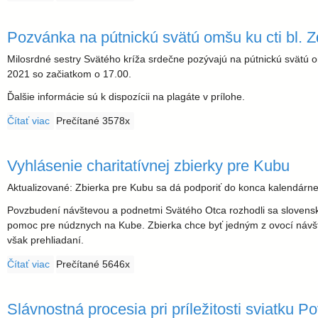
d
Pozvánka na pútnickú svätú omšu ku cti bl. 
i
Milosrdné sestry Svätého kríža srdečne pozývajú na pútnickú svätú 
2021 so začiatkom o 17.00.
e
Ďalšie informácie sú k dispozícii na plagáte v prílohe.
c
Čítať viac
o Pozvánka na pútnickú svätú omšu ku cti bl. Zdenky Schel
Prečítané 3578x
é
Vyhlásenie charitatívnej zbierky pre Kubu
z
Aktualizované: Zbierka pre Kubu sa dá podporiť do konca kalendárn
a
Povzbudení návštevou a podnetmi Svätého Otca rozhodli sa slovenskí
pomoc pre núdznych na Kube. Zbierka chce byť jedným z ovocí návšte
však prehliadaní.
Čítať viac
o Vyhlásenie charitatívnej zbierky pre Kubu
Prečítané 5646x
Slávnostná procesia pri príležitosti sviatku P