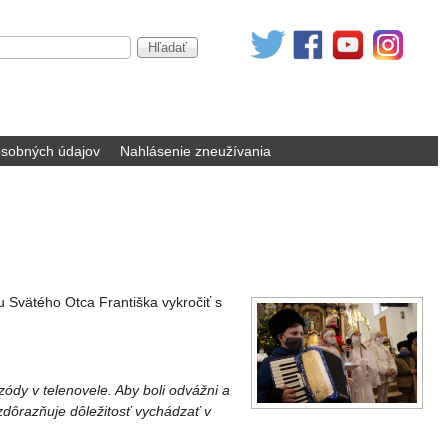
sobných údajov
Nahlásenie zneužívania
vu Svätého Otca Františka vykročiť s
ódy v telenovele. Aby boli odvážni a
 zdôrazňuje dôležitosť vychádzať v