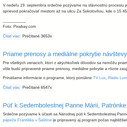
V nedeľu 19. septembra srdečne pozývame na slávnostnú procesiu pri 
sprievod pokračovať mestom až na ulicu Za Sokolovňou, kde o 15.45
__________
Foto: Pixabay.com
Čítať viac
o Slávnostná procesia pri príležitosti sviatku Povýšenia sv. 
Prečítané 3653x
Priame prenosy a mediálne pokrytie návštev
Pre všetkých veriacich, ktorí z akýchkoľvek dôvodov sa nemôžu priam
vôle budú pripravené priame prenosy, mediálne pokrytie a rôzne zauj
Prinášame informácie o programe, ktorý ponúkne
TV Lux
,
Rádio Lu
Čítať viac
o Priame prenosy a mediálne pokrytie návštevy Svätého Ot
Prečítané 6547x
Púť k Sedembolestnej Panne Márii, Patrónke
Srdečne pozývame k účasti sa Národnej púti k Sedembolestnej Panne
pápeža Františka v Šaštíne
je pripravený aj program počas najbližši