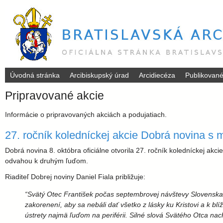
Úvodná stránka
Arcibiskupský úrad
Arcidiecéza
Publikovan
B
Pripravované akcie
r
Informácie o pripravovaných akciách a podujatiach.
a
27. ročník koledníckej akcie Dobrá novina s
t
Dobrá novina 8. októbra oficiálne otvorila 27. ročník koledníckej akc
odvahou k druhým ľuďom.
i
Riaditeľ Dobrej noviny Daniel Fiala približuje:
“Svätý Otec František počas septembrovej návštevy Slovenska p
s
zakorenení, aby sa nebáli dať všetko z lásky ku Kristovi a k bl
ústrety najmä ľuďom na periférii. Silné slová Svätého Otca nac