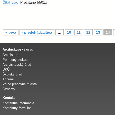
Čítať viac
o Púť k Sedembolestnej Panne Márii, Patrónke Slovenska
Prečítané 5501x
S
« prvá
‹ predchádzajúca
…
10
11
12
13
14
t
r
á
Arcibiskupský úrad
n
Arcibiskup
k
Pomocný biskup
y
Arcibiskupský úrad
DKÚ
Školský úrad
Tribunál
Voľné pracovné miesta
Oznamy
Kontakt
Kontaktné informácie
Kontaktný formulár