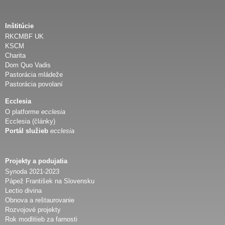
Inštitúcie
RKCMBF UK
KSCM
Charita
Dom Quo Vadis
Pastorácia mládeže
Pastorácia povolaní
Ecclesia
O platforme
ecclesia
Ecclesia (články)
Portál služieb
ecclesia
Projekty a podujatia
Synoda 2021-2023
Pápež František na Slovensku
Lectio divina
Obnova a reštaurovanie
Rozvojové projekty
Rok modlitieb za farnosti