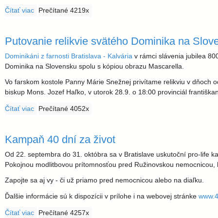
l
Čítať viac
o 27. ročník koledníckej akcie Dobrá novina s mottom "Po
Prečítané 4219x
a
Putovanie relikvie svätého Dominika na Slov
v
Dominikáni z farnosti Bratislava - Kalvária
v rámci slávenia jubilea 8
s
Dominika na Slovensku spolu s kópiou obrazu Mascarella.
Vo farskom kostole Panny Márie Snežnej privítame relikviu v dňoch 
k
biskup Mons. Jozef Haľko, v utorok 28.9. o 18:00 provinciál františk
Čítať viac
o Putovanie relikvie svätého Dominika na Slovensku
Prečítané 4052x
á
a
Kampaň 40 dní za život
Od 22. septembra do 31. októbra sa v Bratislave uskutoční pro-life k
r
Pokojnou modlitbovou prítomnosťou pred Ružinovskou nemocnicou, kde
c
Zapojte sa aj vy - či už priamo pred nemocnicou alebo na diaľku.
Ďalšie informácie sú k dispozícii v prílohe i na webovej stránke
www.4
i
Čítať viac
o Kampaň 40 dní za život
Prečítané 4257x