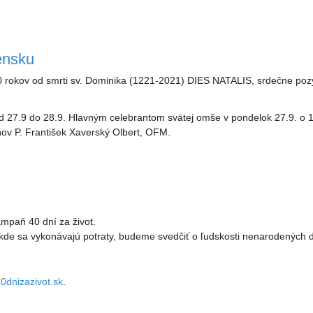
ďme niečo dobré podniknúť"
ensku
00 rokov od smrti sv. Dominika (1221-2021) DIES NATALIS, srdečne pozý
od 27.9 do 28.9. Hlavným celebrantom svätej omše v pondelok 27.9. o
anov P. František Xaverský Olbert, OFM.
ampaň 40 dní za život.
 sa vykonávajú potraty, budeme svedčiť o ľudskosti nenarodených detí
0dnizazivot.sk
.