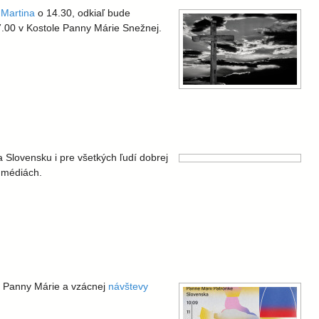
 Martina
o 14.30, odkiaľ bude
7.00 v Kostole Panny Márie Snežnej.
 Slovensku i pre všetkých ľudí dobrej
h médiách.
j Panny Márie a vzácnej
návštevy