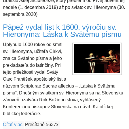
l
Bratislavskej arcidiecéze, ktorý prebieha od Prvej adventnej
i
e
nedele (1. decembra 2019) až po sviatok sv. Hieronyma (30.
septembra 2020).
a
Pápež vydal list k 1600. výročiu sv.
v
Hieronyma: Láska k Svätému písmu
Uplynulo 1600 rokov od smrti
s
sv. Hieronyma, učiteľa Cirkvi,
znalca Svätého písma a jeho
k
prekladateľa do latinčiny. Pri
tejto príležitosti vydal Svätý
á
Otec František apoštolský list s
názvom Scripturae Sacrae affectus – „Láska k Svätému
písmu“. Dnešným sviatkom sv. Hieronyma sa na Slovensku
a
zároveň uzatvára Rok Božieho slova, vyhlásený
Konferenciou biskupov Slovenska na návrh Katolíckej
r
biblickej federácie.
c
Čítať viac
o Pápež vydal list k 1600. výročiu sv. Hieronyma: 
Prečítané 5637x