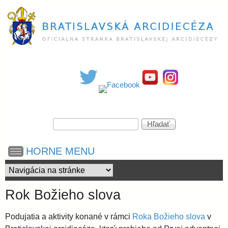
Skočiť
na
hlavný
obsah
B
r
a
V
H
y
ľ
h
a
t
HORNE MENU
ľ
d
a
a
i
d
ť
á
Rok Božieho slova
v
s
a
Podujatia a aktivity konané v rámci
Roka Božieho slova
v
n