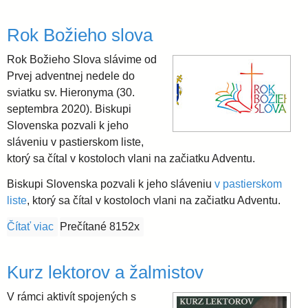
i
Rok Božieho slova
Rok Božieho Slova slávime od
d
Prvej adventnej nedele do
sviatku sv. Hieronyma (30.
i
septembra 2020). Biskupi
Slovenska pozvali k jeho
e
sláveniu v pastierskom liste,
ktorý sa čítal v kostoloch vlani na začiatku Adventu.
c
Biskupi Slovenska pozvali k jeho sláveniu
v pastierskom
liste
, ktorý sa čítal v kostoloch vlani na začiatku Adventu.
é
Čítať viac
o Rok Božieho slova
Prečítané 8152x
z
Kurz lektorov a žalmistov
a
V rámci aktivít spojených s