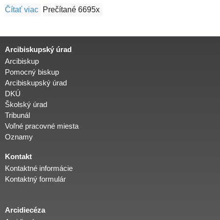
Čítať viac
o Nádej a výzvy z Knihy Genezis 1-11
Prečítané 6695x
Arcibiskupský úrad
Arcibiskup
Pomocný biskup
Arcibiskupský úrad
DKÚ
Školský úrad
Tribunál
Voľné pracovné miesta
Oznamy
Kontakt
Kontaktné informácie
Kontaktný formulár
Arcidiecéza