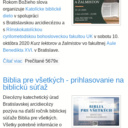
Rokom Božieho slova
organizuje
Katolícke biblické
dielo
v spolupráci
s Bratislavskou arcidiecézou a
s
Rímskokatolíckou
cyrilometodskou bohosloveckou fakultou UK
v sobotu 10.
októbra 2020
Kurz lektorov a žalmistov
vo fakultnej
Aule
Benedikta XVI.
v Bratislave.
Čítať viac
o Kurz lektorov a žalmistov
Prečítané 5679x
Biblia pre všetkých - prihlasovanie na
biblickú súťaž
Diecézny katechetický úrad
Bratislavskej arcidiecézy
pozýva na ďalší ročník biblickej
súťaže Biblia pre všetkých.
Všetky potrebné informácie o