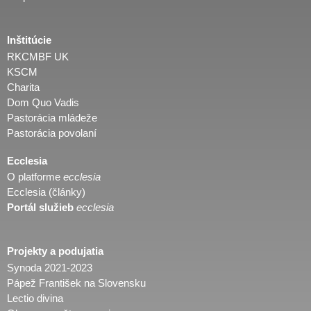
Inštitúcie
RKCMBF UK
KSCM
Charita
Dom Quo Vadis
Pastorácia mládeže
Pastorácia povolaní
Ecclesia
O platforme
ecclesia
Ecclesia (články)
Portál služieb
ecclesia
Projekty a podujatia
Synoda 2021-2023
Pápež František na Slovensku
Lectio divina