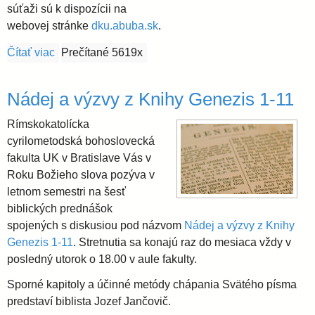
súťaži sú k dispozícii na
webovej stránke
dku.abuba.sk
.
Čítať viac
o Biblia pre všetkých - prihlasovanie na biblickú súť
Prečítané 5619x
Nádej a výzvy z Knihy Genezis 1-11
Rímskokatolícka
cyrilometodská bohoslovecká
fakulta UK v Bratislave Vás v
Roku Božieho slova pozýva v
letnom semestri na šesť
biblických prednášok
spojených s diskusiou pod názvom
Nádej a výzvy z Knihy
Genezis 1-11
. Stretnutia sa konajú raz do mesiaca vždy v
posledný utorok o 18.00 v aule fakulty.
Sporné kapitoly a účinné metódy chápania Svätého písma
predstaví biblista Jozef Jančovič.