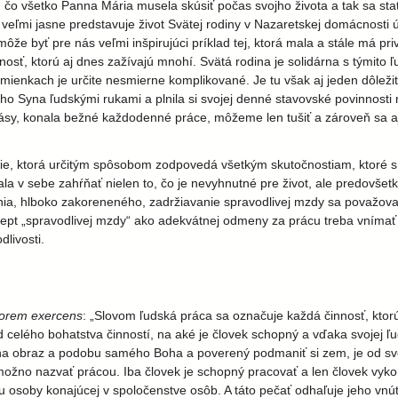
 čo všetko Panna Mária musela skúsiť počas svojho života a tak sa sta
i veľmi jasne predstavuje život Svätej rodiny v Nazaretskej domácnosti
môže byť pre nás veľmi inšpirujúci príklad tej, ktorá mala a stále má pr
sť, ktorú aj dnes zažívajú mnohí. Svätá rodina je solidárna s týmito ľ
enkach je určite nesmierne komplikované. Je tu však aj jeden dôleži
 Syna ľudskými rukami a plnila si svojej denné stavovské povinnosti 
pásy, konala bežné každodenné práce, môžeme len tušiť a zároveň sa 
ie, ktorá určitým spôsobom zodpovedá všetkým skutočnostiam, ktoré sm
la v sebe zahŕňať nielen to, čo je nevyhnutné pre život, ale predovše
a, hlboko zakoreneného, zadržiavanie spravodlivej mzdy sa považovalo 
ept „spravodlivej mzdy“ ako adekvátnej odmeny za prácu treba vnímať a
livosti.
orem exercens
: „Slovom ľudská práca sa označuje každá činnosť, ktorú 
d celého bohatstva činností, na aké je človek schopný a vďaka svojej 
 na obraz a podobu samého Boha a poverený podmaniť si zem, je od svo
emožno nazvať prácou. Iba človek je schopný pracovať a len človek vyko
osoby konajúcej v spoločenstve osôb. A táto pečať odhaľuje jeho vnút