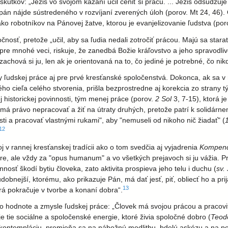
skutkov: „Ježiš vo svojom kázaní učil ceniť si prácu. ... Ježiš odsudzuj
 pán nájde sústredeného v rozvíjaní zverených úloh (porov. Mt 24, 46).
ako robotníkov na Pánovej žatve, ktorou je evanjelizovanie ľudstva (por
čnosť, pretože „učil, aby sa ľudia nedali zotročiť prácou. Majú sa sta
pre mnohé veci, riskuje, že zanedbá Božie kráľovstvo a jeho spravodliv
achová si ju, len ak je orientovaná na to, čo jediné je potrebné, čo n
y ľudskej práce aj pre prvé kresťanské spoločenstvá. Dokonca, ak sa 
cieľa celého stvorenia, prišla bezprostredne aj korekcia zo strany týc
 historickej povinnosti, tým menej práce (porov.
2 Sol
3, 7-15), ktorá j
 má právo nepracovať a žiť na útraty druhých, pretože patrí k solidár
sti a pracovať vlastnými rukami", aby "nemuseli od nikoho nič žiadať" (
12
v rannej kresťanskej tradícii ako o tom svedčia aj vyjadrenia
Kompendi
túre, ale vždy za "opus humanum" a vo všetkých prejavoch si ju vážia. 
osť škodí bytiu človeka, zato aktivita prospieva jeho telu i duchu (
sv.
e chudobnejší, ktorému, ako prikazuje Pán, má dať jesť, piť, obliecť ho a 
13
orá pokračuje v tvorbe a konaní dobra“.
 o hodnote a zmysle ľudskej práce: „Človek má svojou prácou a pracovi
e tie sociálne a spoločenské energie, ktoré živia spoločné dobro (
Teodo
na kontempláciu, premieňa sa na nábožnú modlitbu, bdelú askézu a na po