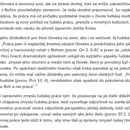
človeka a stvorený svet, ale na strane druhej, toto sa môže uskutočňova
e s Božím stvoriteľským zámerom. Je teda vhodné pripomenúť, že nejde
lýva, že práca má od počiatku podstatné miesto v živote ľudskej osoby.
spôsobom aj nový pohľad na ľudskú prácu, pretože v mnohých kultúrach
rinieslo túto náuku do plnosti zjavením Ježiša Krista.
eho dôsledkoch pre život človeka na zemi, ako i vo večnosti. Aj ľuds
ia: „Práca patrí k najstaršej životnej situácii človeka a predchádza jeh
verčivý a harmonický vzťah s Bohom (porov.
Gn
3, 6-8)“ a preto sa „odv
Hoci hriech dramatickým spôsobom vstúpil do každého aspektu ľudskéh
lán, zmysel jeho stvorení a medzi nimi aj človek, ktorý je povolaný by
e človeka. Po spáchaní dedičného hriechu však treba pamätať aj na poku
nania, čo môže mať vážne dôsledky pre samotný život všetkých ľudí: „P
chudobe (porov.
Prís
10, 4), neslobodno však upadnúť do pokušenia idol
6
je Boh a nie práca“.
správneho zmyslu ľudskej práce tým, že poukazuje na jej ďalší dôležit
chápania zmyslu ľudskej práce, keď vysvetľuje odpočinok vo svetle bibl
osťou pracovať otvára odpočinok perspektívu plnšej slobody, totiž v
vorenia po vykúpenie, uznať seba samých ako jeho dielo (porov.
Ef
2, 1
nej práce teda slúži k tomu, aby sme dali aj správny zmysel našej č
hode.