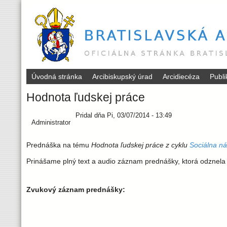
Úvodná stránka
Arcibiskupský úrad
Arcidiecéza
Publ
B
Hodnota ľudskej práce
r
Pridal
dňa
Pi, 03/07/2014 - 13:49
Administrator
a
Prednáška na tému
Hodnota ľudskej práce z cyklu
Sociálna ná
t
Prinášame plný text a audio záznam prednášky, ktorá odznela 
i
Zvukový záznam prednášky:
s