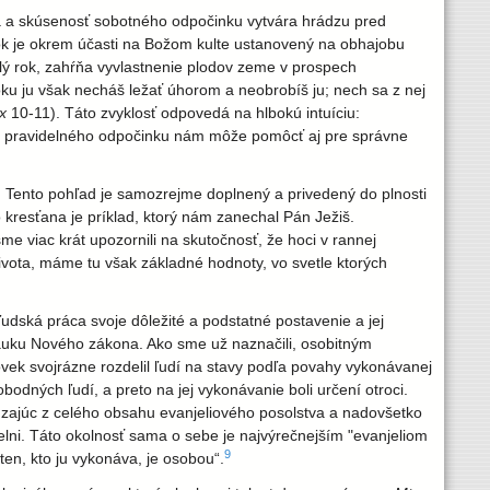
ka a skúsenosť sobotného odpočinku vytvára hrádzu pred
ok je okrem účasti na Božom kulte ustanovený na obhajobu
lý rok, zahŕňa vyvlastnenie plodov zeme v prospech
ku ju však necháš ležať úhorom a neobrobíš ju; nech sa z nej
x
10-11). Táto zvyklosť odpovedá na hlbokú intuíciu:
e pravidelného odpočinku nám môže pomôcť aj pre správne
 Tento pohľad je samozrejme doplnený a privedený do plnosti
kresťana je príklad, ktorý nám zanechal Pán Ježiš.
e viac krát upozornili na skutočnosť, že hoci v rannej
ota, máme tu však základné hodnoty, vo svetle ktorých
ľudská práca svoje dôležité a podstatné postavenie a jej
áuku Nového zákona. Ako sme už naznačili, osobitným
rovek svojrázne rozdelil ľudí na stavy podľa povahy vykonávanej
bodných ľudí, a preto na jej vykonávanie boli určení otroci.
dzajúc z celého obsahu evanjeliového posolstva a nadovšetko
ielni. Táto okolnosť sama o sebe je najvýrečnejším "evanjeliom
9
ten, kto ju vykonáva, je osobou“.