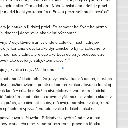
 spiritualita: Ora et labora! Náboženská črta udeľuje práci
tuje medzi ľudským konaním a Božou prozreteľnou činnosťou"
hatá je náuka o ľudskej práci. Zo samotného Svätého písma
ť v dnešnej dobe javia ako veľmi významné.
y. V objektívnom zmysle ide o celok činností, zdrojov,
ysle je konanie človeka ako dynamického bytia, schopného
nad ňou vládnuť, pretože ako Boží obraz je osobou, čiže
15
ovek ako osoba je subjektom práce"“.
16
jej kvalitu i najvyššiu hodnotu“.
notu na základe toho, že ju vykonáva ľudská osoba, ktorá sa
etickými požiadavkami, prostriedkom na zdokonaľovanie ľudskej
lovek koná v súlade s Božím stvoriteľským zámerom. Ľudská
é ľudské rozhodnutie na úrovni myšlienok, slov alebo skutkov
 aj práca, ako činnosť osoby, má svoju morálnu kvalitu, ktorá
 spôsobom vplývajú na túto kvalitu ľudského skutku.
posväcovanie človeka. Príklady svätých sú nám v tomto
Panny Márie, chceme zamerať pozornosť práve na Matku