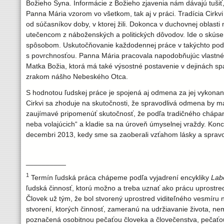
Božieho Syna. Informácie z Božieho zjavenia nám dávajú tušiť,
Panna Mária vzorom vo všetkom, tak aj v práci. Tradícia Cirkv
od súčasníkov doby, v ktorej žili. Dokonca v duchovnej oblasti 
utečencom z náboženských a politických dôvodov. Ide o skúseno
spôsobom. Uskutočňovanie každodennej práce v takýchto podmi
s povrchnosťou. Panna Mária pracovala napodobňujúc vlastného
Matka Božia, ktorá má také výsostné postavenie v dejinách s
zrakom nášho Nebeského Otca.
S hodnotou ľudskej práce je spojená aj odmena za jej vykonan
Cirkvi sa zhoduje na skutočnosti, že spravodlivá odmena by ma
zaujímavé pripomenúť skutočnosť, že podľa tradičného chápani
neba volajúcich“ a kladie sa na úroveň úmyselnej vraždy. Konc
decembri 2013, kedy sme sa zaoberali vzťahom lásky a spravod
__________
1
Termín ľudská práca chápeme podľa vyjadrení encykliky
Lab
ľudská činnosť, ktorú možno a treba uznať ako prácu uprostre
Človek už tým, že bol stvorený uprostred viditeľného vesmíru
stvorení, ktorých činnosť, zameranú na udržiavanie života, n
poznačená osobitnou pečaťou človeka a človečenstva, pečaťou 