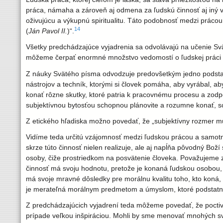
práca, námaha a zároveň aj odmena za ľudskú činnosť aj iný vzť
oživujúcu a výkupnú spiritualitu. Táto podobnosť medzi prác
14
(
Ján Pavol II.
)“.
Všetky predchádzajúce vyjadrenia sa odvolávajú na učenie Sv
môžeme čerpať enormné množstvo vedomostí o ľudskej práci a 
Z náuky Svätého písma odvodzuje predovšetkým jedno podstatné
nástrojov a techník, ktorými si človek pomáha, aby vyrábal, a
konať rôzne skutky, ktoré patria k pracovnému procesu a zod
subjektívnou bytosťou schopnou plánovite a rozumne konať, 
Z etického hľadiska možno povedať, že „subjektívny rozmer mus
Vidíme teda určitú vzájomnosť medzi ľudskou prácou a samotn
skrze túto činnosť nielen realizuje, ale aj napĺňa pôvodný Bo
osoby, čiže prostriedkom na posvätenie človeka. Považujeme z
činnosť má svoju hodnotu, pretože je konaná ľudskou osobou, 
má svoje mravné dôsledky pre morálnu kvalitu toho, kto koná, a
je merateľná morálnym predmetom a úmyslom, ktoré podstatne 
Z predchádzajúcich vyjadrení teda môžeme povedať, že pocti
prípade veľkou inšpiráciou. Mohli by sme menovať mnohých s