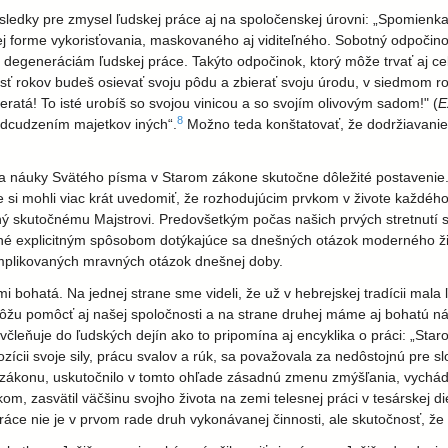
ôsledky pre zmysel ľudskej práce aj na spoločenskej úrovni: „Spomien
ej forme vykorisťovania, maskovaného aj viditeľného. Sobotný odpočin
 degeneráciám ľudskej práce. Takýto odpočinok, ktorý môže trvať aj ce
sť rokov budeš osievať svoju pôdu a zbierať svoju úrodu, v siedmom ro
eratá! To isté urobíš so svojou vinicou a so svojím olivovým sadom!" (
E
8
odcudzením majetkov iných“.
Možno teda konštatovať, že dodržiavani
ľa náuky Svätého písma v Starom zákone skutočne dôležité postavenie.
si mohli viac krát uvedomiť, že rozhodujúcim prvkom v živote každého 
ý skutočnému Majstrovi. Predovšetkým počas našich prvých stretnutí sm
né explicitným spôsobom dotýkajúce sa dnešných otázok moderného živ
mplikovaných mravných otázok dnešnej doby.
bohatá. Na jednej strane sme videli, že už v hebrejskej tradícii mala 
ôžu pomôcť aj našej spoločnosti a na strane druhej máme aj bohatú n
 včleňuje do ľudských dejín ako to pripomína aj encyklika o práci: „Sta
ícii svoje sily, prácu svalov a rúk, sa považovala za nedôstojnú pre slo
mu zákonu, uskutočnilo v tomto ohľade zásadnú zmenu zmýšľania, vychá
om, zasvätil väčšinu svojho života na zemi telesnej práci v tesárskej d
ráce nie je v prvom rade druh vykonávanej činnosti, ale skutočnosť, že 