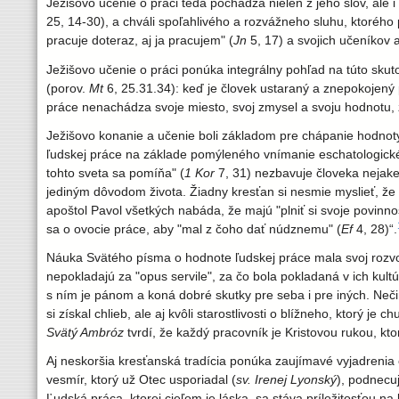
Ježišovo učenie o práci teda pochádza nielen z jeho slov, ale i 
25, 14-30), a chváli spoľahlivého a rozvážneho sluhu, ktorého
pracuje doteraz, aj ja pracujem" (
Jn
5, 17) a svojich učeníkov 
Ježišovo učenie o práci ponúka integrálny pohľad na túto skuto
(porov.
Mt
6, 25.31.34): keď je človek ustaraný a znepokojený 
práce nenachádza svoje miesto, svoj zmysel a svoju hodnotu, z
Ježišovo konanie a učenie boli základom pre chápanie hodnot
ľudskej práce na základe pomýleného vnímanie eschatologického 
tohto sveta sa pomíňa" (
1 Kor
7, 31) nezbavuje človeka nejakej
jediným dôvodom života. Žiadny kresťan si nesmie myslieť, že
apoštol Pavol všetkých nabáda, že majú "plniť si svoje povinno
sa o ovocie práce, aby "mal z čoho dať núdznemu" (
Ef
4, 28)“.
Náuka Svätého písma o hodnote ľudskej práce mala svoj rozvoj 
nepokladajú za "opus servile", za čo bola pokladaná v ich kul
s ním je pánom a koná dobré skutky pre seba i pre iných. Nečinn
si získal chlieb, ale aj kvôli starostlivosti o blížneho, ktorý j
Svätý Ambróz
tvrdí, že každý pracovník je Kristovou rukou, kt
Aj neskoršia kresťanská tradícia ponúka zaujímavé vyjadrenia
vesmír, ktorý už Otec usporiadal (
sv. Irenej Lyonský
), podnecuj
Ľudská práca, ktorej cieľom je láska, sa stáva príležitosťou 