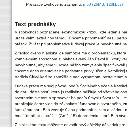
l
Prevzatie zvukového záznamu:
mp3 (26MB, 128kbps)
a
Text prednášky
v
V spoločnosti poznačenej ekonomickou krízou, kde jeden z ná
s
určite veľmi aktuálnou témou. Chceme pripomenúť našu perspekt
otázok. Zvlášť pri problematike ľudskej práce je nevyhnutné m
k
Z teologického hľadiska ide samozrejme o problematiku, ktorá 
komplexným spôsobom aj blahoslavený Ján Pavol II., ktorý ve
á
nevyhnutné, aby sme v úvode nášho zamyslenia špecifikovali 
chceme dnes orientovať na podstatné prvky učenia Katolíckej
tradícia Cirkvi keď sa zamýšľala nad významom, postavením a 
a
Ľudská práca má svoj pôvod, podľa Sociálneho učenia Katolíckej
r
do daru dôstojnosť, ktorá ju radikálne odlišuje od všetkého o
stvoreným svetom a spravovať ho podľa úmyslu Stvoriteľa – te
prenikajúc čoraz viac do zákonitostí fungovania stvoreného, 
c
ľudskému páru Boh zveruje úlohu podmaniť si zem a vládnuť 
musí "obrábať a strážiť" (Gn 2, 15) dobrodenia, ktoré Boh stvori
i
Z biblického textu môžeme odvodiť prvý dôležitý dôsledok pre 