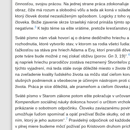
d
činnosťou, svojou prácou. Na jednej strane práca zdokonaľuje 
obraz, čiže má rozum a slobodnú vôľu a teda ak koná v súlad
ktorý človek dostal nezaslúženým spôsobom. Logicky z toho vyp
i
človeka. Božie zjavenie skrze Izraelský národ prináša týmto 
3
negatívne.
K tejto téme sa ešte vrátime, pretože kresťanstvo p
e
Sväté písmo nám však hovorí aj o dráme dedičného hriechu a j
rozhodnutia, ktoré vytvorilo stav, v ktorom sa rodia všetci ľud
c
ťažkosťou sa stáva pre hriech Adama a Evy, ktorí prerušili dô
4
pote tváre bude možné z nej získať obživu (porov.
Gn
3, 19)“.
é
aj napriek hriechu prarodičov zostáva nezmenený Stvoriteľov p
týchto vyjadrení, má teda stále svoje dôležité miesto v život
z
na zveľadenie kvality ľudského života sa môžu stať cieľom ko
slušných podmienok a všeobecne je účinným nástrojom proti 
a
života. Práca je síce dôležitá, ale prameňom a cieľom človeka 
Sväté písmo v Starom zákone potom ešte pokračuje v určovaní 
Kompendium sociálnej náuky
dokonca hovorí o určitom vrchole 
prikázanie o sobotnom odpočinku. Človeku zaviazanému povinn
umožňuje ľuďom spomínať a opäť prežívať Božie skutky, od st
7
ním, ktorý je jeho autorom“.
Pravidelný odpočinok od každoden
v plnej miere budeme môcť požívať po Kristovom druhom príc