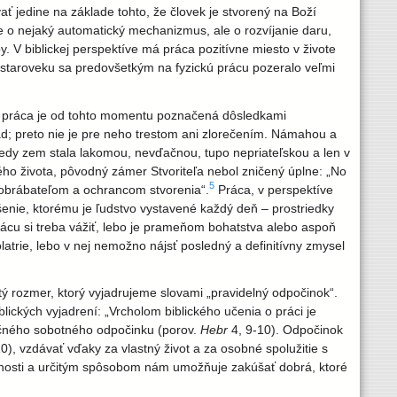
ť jedine na základe tohto, že človek je stvorený na Boží
 o nejaký automatický mechanizmus, ale o rozvíjanie daru,
 V biblickej perspektíve má práca pozitívne miesto v živote
 staroveku sa predovšetkým na fyzickú prácu pozeralo veľmi
ká práca je od tohto momentu poznačená dôsledkami
o pád; preto nie je pre neho trestom ani zlorečením. Námahou a
tedy zem stala lakomou, nevďačnou, tupo nepriateľskou a len v
o života, pôvodný zámer Stvoriteľa nebol zničený úplne: „No
5
ť obrábateľom a ochrancom stvorenia“.
Práca, v perspektíve
šenie, ktorému je ľudstvo vystavené každý deň – prostriedky
rácu si treba vážiť, lebo je prameňom bohatstva alebo aspoň
atrie, lebo v nej nemožno nájsť posledný a definitívny zmysel
ý rozmer, ktorý vyjadrujeme slovami „pravidelný odpočinok“.
ických vyjadrení: „Vrcholom biblického učenia o práci je
ečného sobotného odpočinku (porov.
Hebr
4, 9-10). Odpočinok
0), vzdávať vďaky za vlastný život a za osobné spolužitie s
innosti a určitým spôsobom nám umožňuje zakúšať dobrá, ktoré