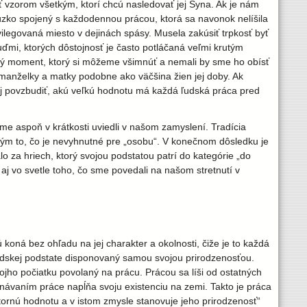
ť vzorom všetkým, ktorí chcú nasledovať jej Syna. Ak je nám
 úzko spojený s každodennou prácou, ktorá sa navonok nelíšila
ivilegovaná miesto v dejinách spásy. Musela zakúsiť trpkosť byť
uďmi, ktorých dôstojnosť je často potláčaná veľmi krutým
tý moment, ktorý si môžeme všimnúť a nemali by sme ho obísť
manželky a matky podobne ako väčšina žien jej doby. Ak
aj povzbudiť, akú veľkú hodnotu má každá ľudská práca pred
e aspoň v krátkosti uviedli v našom zamyslení. Tradícia
tkým to, čo je nevyhnutné pre „osobu“. V konečnom dôsledku je
za hriech, ktorý svojou podstatou patrí do kategórie „do
j vo svetle toho, čo sme povedali na našom stretnutí v
koná bez ohľadu na jej charakter a okolnosti, čiže je to každá
ľudskej podstate disponovaný samou svojou prirodzenosťou.
jho počiatku povolaný na prácu. Prácou sa líši od ostatných
návaním práce napĺňa svoju existenciu na zemi. Takto je práca
ornú hodnotu a v istom zmysle stanovuje jeho prirodzenosť“