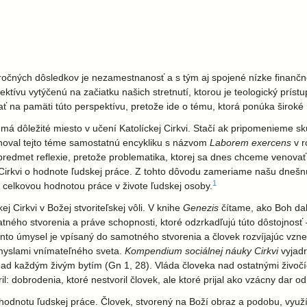
ročných dôsledkov je nezamestnanosť a s tým aj spojené nízke finančn
ívu vytýčenú na začiatku našich stretnutí, ktorou je teologický prístu
ať na pamäti túto perspektívu, pretože ide o tému, ktorá ponúka širok
má dôležité miesto v učení Katolíckej Cirkvi. Stačí ak pripomenieme s
noval tejto téme samostatnú encykliku s názvom
Laborem exercens
v r
predmet reflexie, pretože problematika, ktorej sa dnes chceme venova
 Cirkvi o hodnote ľudskej práce. Z tohto dôvodu zameriame našu dneš
1
celkovou hodnotou práce v živote ľudskej osoby.
 Cirkvi v Božej stvoriteľskej vôli. V knihe
Genezis
čítame, ako Boh dal
statného stvorenia a práve schopnosti, ktoré odzrkadľujú túto dôstojno
nto úmysel je vpísaný do samotného stvorenia a človek rozvíjajúc vzn
zmyslami vnímateľného sveta.
Kompendium sociálnej náuky Cirkvi
vyjadr
nad každým živým bytím (Gn 1, 28). Vláda človeka nad ostatnými živo
l: dobrodenia, ktoré nestvoril človek, ale ktoré prijal ako vzácny dar o
hodnotu ľudskej práce. Človek, stvorený na Boží obraz a podobu, využív