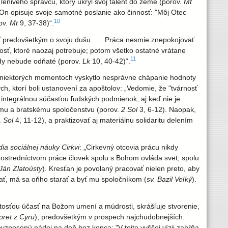
e lenivého správcu, ktorý ukryl svoj talent do zeme (porov.
Mt
 On opisuje svoje samotné poslanie ako činnosť: "Môj Otec
10
ov.
Mt
9, 37-38)“.
rať predovšetkým o svoju dušu. .... Práca nesmie znepokojovať
osť, ktoré naozaj potrebuje; potom všetko ostatné vrátane
11
ikdy nebude odňaté (porov.
Lk
10, 40-42)“.
v niektorých momentoch vyskytlo nesprávne chápanie hodnoty
h, ktorí boli ustanovení za apoštolov: „Vedomie, že "tvárnosť
e integrálnou súčasťou ľudských podmienok, aj keď nie je
nemu a bratskému spoločenstvu (porov.
2 Sol
3, 6-12). Naopak,
1 Sol
4, 11-12), a praktizovať aj materiálnu solidaritu delením
a sociálnej náuky Cirkvi
: „Cirkevný otcovia prácu nikdy
Prostredníctvom práce človek spolu s Bohom ovláda svet, spolu
 Ján Zlatoústy
). Kresťan je povolaný pracovať nielen preto, aby
prijať, má sa oňho starať a byť mu spoločníkom (
sv. Bazil Veľký
).
tosťou účasť na Božom umení a múdrosti, skrášľuje stvorenie,
ret z Cyru
), predovšetkým v prospech najchudobnejších.
vznesenú nádej na deň bez konca: "V tejto vyššej vízii zahŕňa