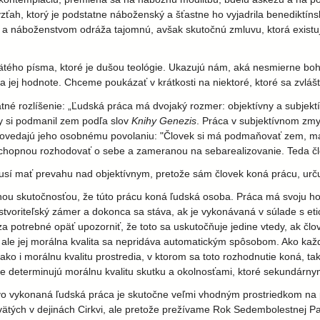
ah, ktorý je podstatne náboženský a šťastne ho vyjadrila benediktínska
ou a náboženstvom odráža tajomnú, avšak skutočnú zmluvu, ktorá exis
ätého písma, ktoré je dušou teológie. Ukazujú nám, aká nesmierne bo
jej hodnote. Chceme poukázať v krátkosti na niektoré, ktoré sa zvláš
 rozlíšenie: „Ľudská práca má dvojaký rozmer: objektívny a subjektívn
by si podmanil zem podľa slov
Knihy Genezis
. Práca v subjektívnom zm
povedajú jeho osobnému povolaniu: "Človek si má podmaňovať zem, má 
schopnou rozhodovať o sebe a zameranou na sebarealizovanie. Teda čl
í mať prevahu nad objektívnym, pretože sám človek koná prácu, určuje 
ou skutočnosťou, že túto prácu koná ľudská osoba. Práca má svoju hod
ží stvoriteľský zámer a dokonca sa stáva, ak je vykonávaná v súlade s 
a potrebné opäť upozorniť, že toto sa uskutočňuje jedine vtedy, ak č
ale jej morálna kvalita sa nepridáva automatickým spôsobom. Ako každ
ko i morálnu kvalitu prostredia, v ktorom sa toto rozhodnutie koná, tak
determinujú morálnu kvalitu skutku a okolnosťami, ktoré sekundárnym
vo vykonaná ľudská práca je skutočne veľmi vhodným prostriedkom na 
vätých v dejinách Cirkvi, ale pretože prežívame Rok Sedembolestnej 