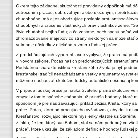
Okrem tejto základnej skutočnosti pravidelný odpočinok má d
zotročením prácou, dobrovoľným alebo uloženým, i proti každ
chudobného; má aj oslobodzujúce poslanie proti antisociálnym
chudobných a zrušenie vlastníckych práv vlastníkov zeme: "Še
živia chudobní tvojho ľudu; a čo zostane, nech spasú poľné zvi
zhromažďovanie majetkov zo strany niektorých sa môže stať 
vnímanie dôsledkov etického rozmeru ľudskej práce.
Z predchádzajúcich vyjadrení jasne vyplýva, že práca má pod
v Novom zákone. Počas našich predchádzajúcich stretnutí sme 
Podstatnou charakteristikou kresťanského života je byť podobn
kresťanskej tradícii nenachádzame všetky argumenty vysvetle
môžeme nachádzať skutočne ľudsky autentické riešenia aj ko
V prípade ľudskej práce je náuka Svätého písma skutočne veľmi 
zmysel v tomto spôsobe chápania už prináša hodnoty, ktoré m
spôsobom je pre nás zaväzujúci príklad Ježiša Krista, ktorý sa
práce. Práca, ktorá od pracujúceho vyžadovala, aby dal k dispoz
Kresťanstvo, rozvíjajúc niektoré myšlienky vlastné už Staré
z faktu, že ten, ktorý súc Bohom, stal sa nám podobný vo všetk
práce", ktoré ukazuje, že základom definície hodnoty ľudskej p