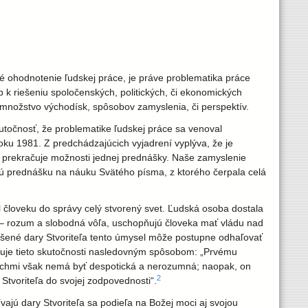
é ohodnotenie ľudskej práce, je práve problematika práce
p k riešeniu spoločenských, politických, či ekonomických
é množstvo východísk, spôsobov zamyslenia, či perspektív.
kutočnosť, že problematike ľudskej práce sa venoval
oku 1981. Z predchádzajúcich vyjadrení vyplýva, že je
ť prekračuje možnosti jednej prednášky. Naše zamyslenie
nú prednášku na náuku Svätého písma, z ktorého čerpala celá
 človeku do správy celý stvorený svet. Ľudská osoba dostala
sť – rozum a slobodná vôľa, uschopňujú človeka mať vládu nad
ešené dary Stvoriteľa tento úmysel môže postupne odhaľovať
uje tieto skutočnosti nasledovným spôsobom: „Prvému
číchmi však nemá byť despotická a nerozumná; naopak, on
2
d Stvoriteľa do svojej zodpovednosti“.
ajú dary Stvoriteľa sa podieľa na Božej moci aj svojou