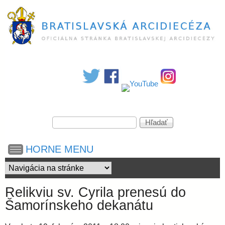
Skočiť
na
hlavný
obsah
B
r
a
V
H
y
ľ
h
a
t
HORNE MENU
ľ
d
a
a
i
d
ť
á
Relikviu sv. Cyrila prenesú do
v
s
Šamorínskeho dekanátu
a
n