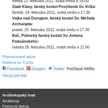
streda 23. februára 2011, svätá omša o 18.00
Zlaté Klasy, farský kostol Povýšenie Sv. Kríža:
i
štvrtok, 24. februára 2011, svätá omša o 17.30
Vojka nad Dunajom, farský kostol Sv. Michala
d
Archanjela:
piatok, 25. februára 2011, svätá omša o 17.30
i
Báč, Pútnický farský kostol Sv. Antona
Paduánskeho:
sobota 26. februára 2011, svätá omša o 11.00
e
Pripravované akcie
c
Relikvia sv. Cyrila
Facebook
Google+
Twitter
Prečítané 9488x
é
Verzia pre tlač
z
Arcibiskupský úrad
a
Arcibiskup
Pomocný biskup