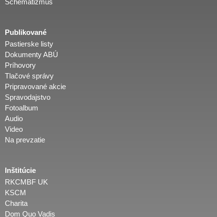
Schematizmus
Publikované
Pastierske listy
Dokumenty ABÚ
Príhovory
Tlačové správy
Pripravované akcie
Spravodajstvo
Fotoalbum
Audio
Video
Na prevzatie
Inštitúcie
RKCMBF UK
KSCM
Charita
Dom Quo Vadis