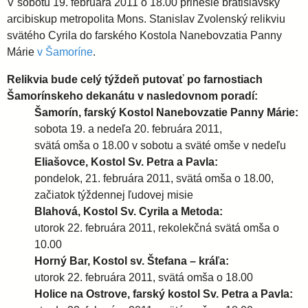
l
i
V sobotu 19. februára 2011 o 18.00 prinesie bratislavský
e
arcibiskup metropolita Mons. Stanislav Zvolenský relikviu
svätého Cyrila do farského Kostola Nanebovzatia Panny
a
Márie
v Šamoríne
.
v
Relikvia bude celý týždeň putovať po farnostiach
Šamorínskeho dekanátu v nasledovnom poradí:
s
Šamorín, farský Kostol Nanebovzatie Panny Márie:
sobota 19. a nedeľa 20. februára 2011,
svätá omša o 18.00 v sobotu a sväté omše v nedeľu
k
Eliašovce, Kostol Sv. Petra a Pavla:
pondelok, 21. februára 2011, svätá omša o 18.00,
á
začiatok týždennej ľudovej misie
Blahová, Kostol Sv. Cyrila a Metoda:
a
utorok 22. februára 2011, rekolekčná svätá omša o
10.00
r
Horný Bar, Kostol sv. Štefana – kráľa:
utorok 22. februára 2011, svätá omša o 18.00
Holice na Ostrove, farský kostol Sv. Petra a Pavla:
c