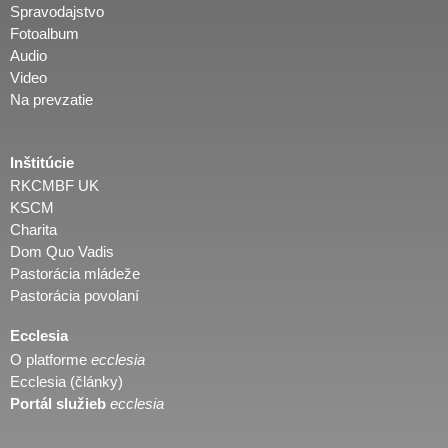
Spravodajstvo
Fotoalbum
Audio
Video
Na prevzatie
Inštitúcie
RKCMBF UK
KSCM
Charita
Dom Quo Vadis
Pastorácia mládeže
Pastorácia povolaní
Ecclesia
O platforme
ecclesia
Ecclesia (články)
Portál služieb
ecclesia