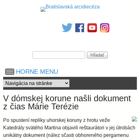
Skočiť
na
B
hlavný
obsah
r
V
a
H
y
ľ
h
a
t
HORNE MENU
ľ
d
a
a
d
i
ť
á
V dómskej korune našli dokument
v
s
z čias Márie Terézie
a
n
i
l
Po spustení repliky uhorskej koruny z hrotu veže
e
Katedrály svätého Martina objavili reštaurátori v jej útrobách
unikátny dokument (nález sčasti obhoreného pergamenu