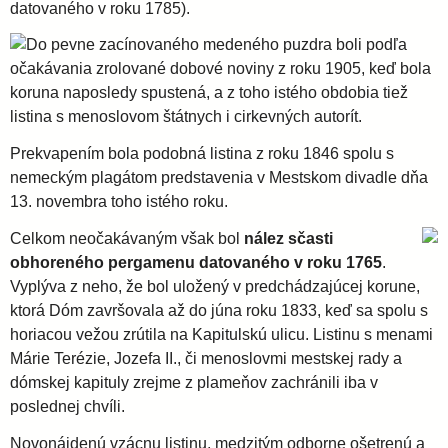
a
datovaného v roku 1785).
v
Do pevne zacínovaného medeného puzdra boli podľa
očakávania zrolované dobové noviny z roku 1905, keď bola
koruna naposledy spustená, a z toho istého obdobia tiež
s
listina s menoslovom štátnych i cirkevných autorít.
k
Prekvapením bola podobná listina z roku 1846 spolu s
nemeckým plagátom predstavenia v Mestskom divadle dňa
13. novembra toho istého roku.
á
Celkom neočakávaným však bol
nález sčasti
a
obhoreného pergamenu datovaného v roku 1765
.
Vyplýva z neho, že bol uložený v predchádzajúcej korune,
ktorá Dóm završovala až do júna roku 1833, keď sa spolu s
r
horiacou vežou zrútila na Kapitulskú ulicu. Listinu s menami
Márie Terézie, Jozefa II., či menoslovmi mestskej rady a
c
dómskej kapituly zrejme z plameňov zachránili iba v
poslednej chvíli.
i
Novonájdenú vzácnu listinu, medzitým odborne ošetrenú a