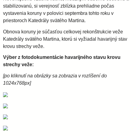
stabilizovanú, si verejnosť zblízka prehliadne počas
d
vystavenia koruny v polovici septembra tohto roku v
priestoroch Katedrály svätého Martina.
i
Obnova koruny je súčasťou celkovej rekonštrukcie veže
Katedrály svätého Martina, ktorú si vyžiadal havarijný stav
e
krovu strechy veže.
Výber z fotodokumentácie havarijného stavu krovu
c
strechy veže:
é
[po kliknutí na obrázky sa zobrazia v rozlíšení do
1024x768px]
z
a