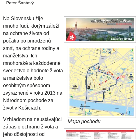
i
l
Peter Šantavý
e
a
Na Slovensku žije
mnoho ľudí, ktorým záleží
v
na ochrane života od
počatia po prirodzenú
smrť, na ochrane rodiny a
s
manželstva. Ich
mnohoraké a každodenné
k
svedectvo o hodnote života
a manželstva bolo
á
osobitným spôsobom
zvýraznené v roku 2013 na
a
Národnom pochode za
život v Košiciach.
r
Vzhľadom na neustávajúci
Mapa pochodu
zápas o ochranu života a
c
jeho dôstojnosti od