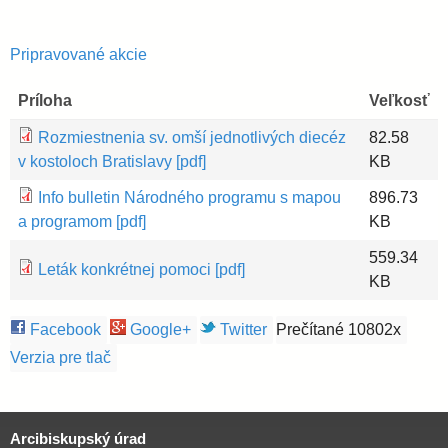
Pripravované akcie
Príloha
Veľkosť
Rozmiestnenia sv. omší jednotlivých diecéz
82.58
v kostoloch Bratislavy [pdf]
KB
Info bulletin Národného programu s mapou
896.73
a programom [pdf]
KB
559.34
Leták konkrétnej pomoci [pdf]
KB
Facebook
Google+
Twitter
Prečítané 10802x
Verzia pre tlač
Arcibiskupský úrad