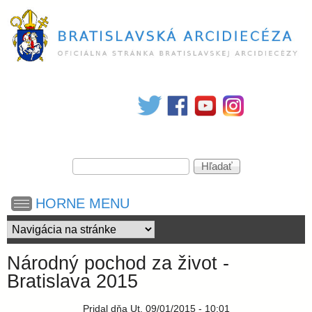
Skočiť
na
hlavný
obsah
B
r
V
a
H
y
ľ
h
a
t
HORNE MENU
ľ
d
a
a
d
i
ť
á
Národný pochod za život -
v
s
Bratislava 2015
a
n
Pridal
dňa
Ut, 09/01/2015 - 10:01