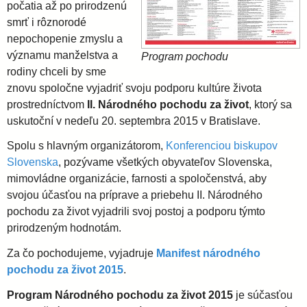
počatia až po prirodzenú
smrť i rôznorodé
i
nepochopenie zmyslu a
významu manželstva a
Program pochodu
d
rodiny chceli by sme
znovu spoločne vyjadriť svoju podporu kultúre života
i
prostredníctvom
II. Národného pochodu za život
, ktorý sa
uskutoční v nedeľu 20. septembra 2015 v Bratislave.
e
Spolu s hlavným organizátorom,
Konferenciou biskupov
Slovenska
, pozývame všetkých obyvateľov Slovenska,
c
mimovládne organizácie, farnosti a spoločenstvá, aby
svojou účasťou na príprave a priebehu II. Národného
é
pochodu za život vyjadrili svoj postoj a podporu týmto
prirodzeným hodnotám.
z
Za čo pochodujeme, vyjadruje
Manifest národného
pochodu za život 2015
.
a
Program Národného pochodu za život 2015
je súčasťou