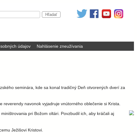
sobných údajov
Nahlásenie zneužívania
azského seminára, kde sa konal tradičný Deň otvorených dverí za
e reverendy navonok vyjadruje vnútorného oblečenie si Krista.
 miništrovania pri Božom oltári. Povzbudil ich, aby kráčali aj
emu Ježišovi Kristovi.