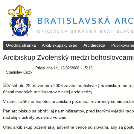
Úvodná stránka
Arcibiskupský úrad
Arcidiecéza
Publikovan
B
Arcibiskup Zvolenský medzi bohoslovcami 
r
Pridal
dňa
Ut, 12/02/2008 - 15:13
Stanislav Čúzy
a
V sobotu 29. novembra 2008 zavítal bratislavský arcibiskup-metro
t
účasti mnohých miništrantov z celej arcidiecézy.
V rámci svätej omše otec arcibiskup požehnal reverendy seminaristo
i
Pán arcibiskup sa obrátil aj na miništrantov, pred ktorými vyjadril rado
s
naďalej v ústrety božiemu volaniu.
Otec arcibiskup požehnal aj adventné vence so slovami, aby sa post