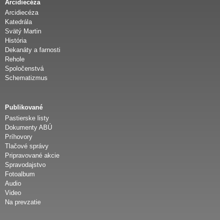
Arcidiecéza
d
Arcidiecéza
Katedrála
i
Svätý Martin
História
Dekanáty a farnosti
e
Rehole
Spoločenstvá
c
Schematizmus
é
Publikované
Pastierske listy
z
Dokumenty ABÚ
Príhovory
a
Tlačové správy
Pripravované akcie
Spravodajstvo
Fotoalbum
Audio
Video
Na prevzatie