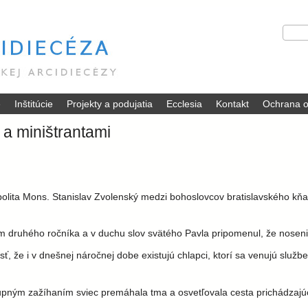
Skočiť
V
H
na
y
ľ
hlavný
h
a
ľ
d
obsah
a
a
d
ť
é
Inštitúcie
Projekty a podujatia
Ecclesia
Kontakt
Ochrana o
á
v
a miništrantami
a
n
i
e
polita Mons. Stanislav Zvolenský medzi bohoslovcov bratislavského kň
m druhého ročníka a v duchu slov svätého Pavla pripomenul, že noseni
sť, že i v dnešnej náročnej dobe existujú chlapci, ktorí sa venujú službe
upným zažíhaním sviec premáhala tma a osvetľovala cesta prichádzajúc