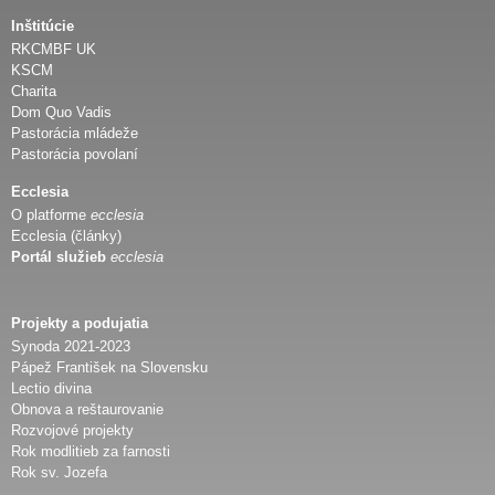
Inštitúcie
RKCMBF UK
KSCM
Charita
Dom Quo Vadis
Pastorácia mládeže
Pastorácia povolaní
Ecclesia
O platforme
ecclesia
Ecclesia (články)
Portál služieb
ecclesia
Projekty a podujatia
Synoda 2021-2023
Pápež František na Slovensku
Lectio divina
Obnova a reštaurovanie
Rozvojové projekty
Rok modlitieb za farnosti
Rok sv. Jozefa