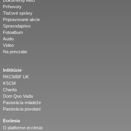
Dokumenty ABÚ
Príhovory
Tlačové správy
Pripravované akcie
Spravodajstvo
Fotoalbum
Audio
Video
Na prevzatie
Inštitúcie
RKCMBF UK
KSCM
Charita
Dom Quo Vadis
Pastorácia mládeže
Pastorácia povolaní
Ecclesia
O platforme
ecclesia