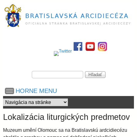
Skočiť
na
hlavný
obsah
B
r
a
V
H
y
ľ
h
a
t
HORNE MENU
ľ
d
a
a
i
d
ť
á
Lokalizácia liturgických predmetov
v
s
a
Muzeum umění Olomouc sa na Bratislavskú ardcidiecézu
n