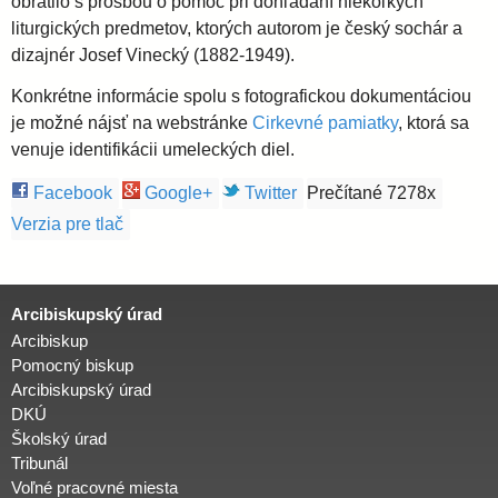
l
obrátilo s prosbou o pomoc pri dohľadaní niekoľkých
i
e
liturgických predmetov, ktorých autorom je český sochár a
dizajnér Josef Vinecký (1882-1949).
a
Konkrétne informácie spolu s fotografickou dokumentáciou
v
je možné nájsť na webstránke
Cirkevné pamiatky
, ktorá sa
venuje identifikácii umeleckých diel.
s
Facebook
Google+
Twitter
Prečítané 7278x
Verzia pre tlač
k
á
Arcibiskupský úrad
Arcibiskup
a
Pomocný biskup
Arcibiskupský úrad
DKÚ
r
Školský úrad
Tribunál
c
Voľné pracovné miesta