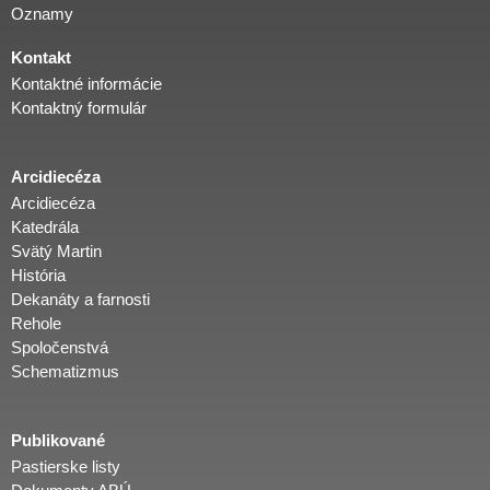
Oznamy
i
Kontakt
Kontaktné informácie
d
Kontaktný formulár
i
Arcidiecéza
Arcidiecéza
e
Katedrála
Svätý Martin
História
c
Dekanáty a farnosti
Rehole
é
Spoločenstvá
Schematizmus
z
Publikované
a
Pastierske listy