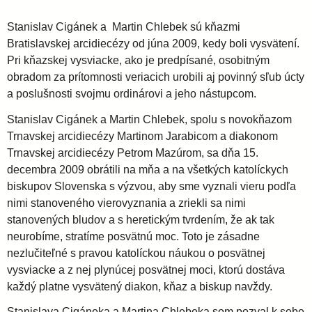
l
i
e
Stanislav Cigánek a Martin Chlebek sú kňazmi
a
Bratislavskej arcidiecézy od júna 2009, kedy boli vysvätení.
Pri kňazskej vysviacke, ako je predpísané, osobitným
v
obradom za prítomnosti veriacich urobili aj povinný sľub úcty
a poslušnosti svojmu ordinárovi a jeho nástupcom.
s
Stanislav Cigánek a Martin Chlebek, spolu s novokňazom
Trnavskej arcidiecézy Martinom Jarabicom a diakonom
k
Trnavskej arcidiecézy Petrom Mazúrom, sa dňa 15.
decembra 2009 obrátili na mňa a na všetkých katolíckych
biskupov Slovenska s výzvou, aby sme vyznali vieru podľa
á
nimi stanoveného vierovyznania a zriekli sa nimi
stanovených bludov a s heretickým tvrdením, že ak tak
a
neurobíme, stratíme posvätnú moc. Toto je zásadne
nezlučiteľné s pravou katolíckou náukou o posvätnej
r
vysviacke a z nej plynúcej posvätnej moci, ktorú dostáva
každý platne vysvätený diakon, kňaz a biskup navždy.
c
Stanislava Cigáneka a Martina Chlebeka som pozval k sebe