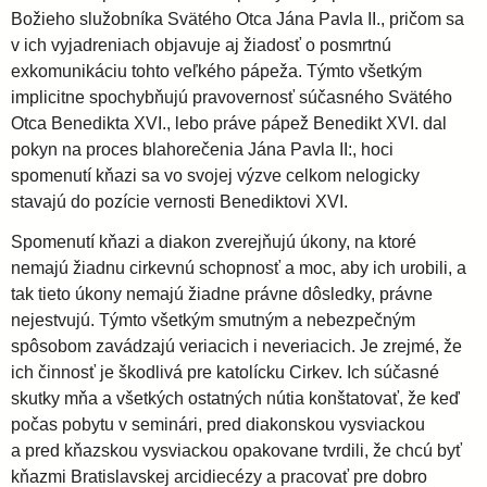
Božieho služobníka Svätého Otca Jána Pavla II., pričom sa
v ich vyjadreniach objavuje aj žiadosť o posmrtnú
exkomunikáciu tohto veľkého pápeža. Týmto všetkým
implicitne spochybňujú pravovernosť súčasného Svätého
Otca Benedikta XVI., lebo práve pápež Benedikt XVI. dal
pokyn na proces blahorečenia Jána Pavla II:, hoci
spomenutí kňazi sa vo svojej výzve celkom nelogicky
stavajú do pozície vernosti Benediktovi XVI.
Spomenutí kňazi a diakon zverejňujú úkony, na ktoré
nemajú žiadnu cirkevnú schopnosť a moc, aby ich urobili, a
tak tieto úkony nemajú žiadne právne dôsledky, právne
nejestvujú. Týmto všetkým smutným a nebezpečným
spôsobom zavádzajú veriacich i neveriacich. Je zrejmé, že
ich činnosť je škodlivá pre katolícku Cirkev. Ich súčasné
skutky mňa a všetkých ostatných nútia konštatovať, že keď
počas pobytu v seminári, pred diakonskou vysviackou
a pred kňazskou vysviackou opakovane tvrdili, že chcú byť
kňazmi Bratislavskej arcidiecézy a pracovať pre dobro