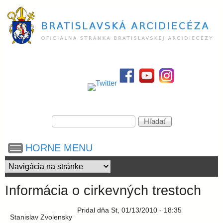
Skočiť
na
hlavný
obsah
B
r
a
V
H
y
ľ
h
a
t
HORNE MENU
ľ
d
a
a
i
d
ť
á
Informácia o cirkevných trestoch
v
s
a
Pridal
dňa
St, 01/13/2010 - 18:35
n
Stanislav Zvolensky