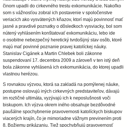
činom upadli do cirkevného trestu exkomunikácie. Nakoľko
som s vážnosťou zobral ich postavenie v spoločenstve
veriacich ako vysvätených kňazov, ktorí majú povinnosť mať
jasné a pravdivé poznatky o dôsledkoch vysviacky, bol som
nútený vyhlásením konštatovať exkomunikáciu, lebo ide
o osobitne nebezpečný heretický tvrdošijný stav osôb, ktoré
majú mať povinné poznanie pravej katolíckej náuky.
Stanislav Cigánek a Martin Chlebek boli zákonne
suspendovaní 17. decembra 2009 a zároveň v ten istý deň
bola zákonne vyhlásená ich exkomunikácia, do ktorej upadli
vlastnou herézou.
S rovnakou výzvou, ktorá sa zakladá na pomýlenej náuke,
postupne oslovujú iných cirkevných predstaviteľov, dávajú
im rozličné ultimáta, vyzývajú ich k neposlušnosti voči
biskupom. Ich výzva okrem iného obsahuje bezdôvodné
paušálne spochybnenie pravovernosti katolíckych biskupov
viacerých krajín, čo je mimoriadne vážnym previnením proti
8. Božiemu prikázaniu. Tiež spochybňujú pravovernosť