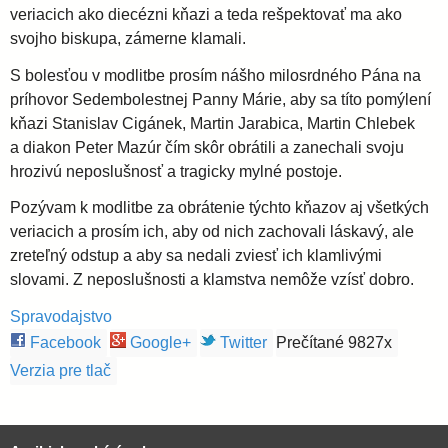
veriacich ako diecézni kňazi a teda rešpektovať ma ako
svojho biskupa, zámerne klamali.
S bolesťou v modlitbe prosím nášho milosrdného Pána na
príhovor Sedembolestnej Panny Márie, aby sa títo pomýlení
kňazi Stanislav Cigánek, Martin Jarabica, Martin Chlebek
a diakon Peter Mazúr čím skôr obrátili a zanechali svoju
hrozivú neposlušnosť a tragicky mylné postoje.
Pozývam k modlitbe za obrátenie týchto kňazov aj všetkých
veriacich a prosím ich, aby od nich zachovali láskavý, ale
zreteľný odstup a aby sa nedali zviesť ich klamlivými
slovami. Z neposlušnosti a klamstva nemôže vzísť dobro.
Spravodajstvo
Facebook
Google+
Twitter
Prečítané 9827x
Verzia pre tlač