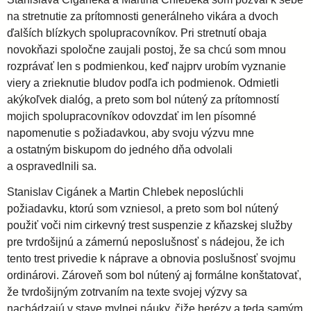
na stretnutie za prítomnosti generálneho vikára a dvoch
i
ďalších blízkych spolupracovníkov. Pri stretnutí obaja
novokňazi spoločne zaujali postoj, že sa chcú som mnou
d
rozprávať len s podmienkou, keď najprv urobím vyznanie
viery a zrieknutie bludov podľa ich podmienok. Odmietli
akýkoľvek dialóg, a preto som bol nútený za prítomností
i
mojich spolupracovníkov odovzdať im len písomné
napomenutie s požiadavkou, aby svoju výzvu mne
e
a ostatným biskupom do jedného dňa odvolali
a ospravedlnili sa.
c
Stanislav Cigánek a Martin Chlebek neposlúchli
požiadavku, ktorú som vzniesol, a preto som bol nútený
é
použiť voči nim cirkevný trest suspenzie z kňazskej služby
pre tvrdošijnú a zámernú neposlušnosť s nádejou, že ich
z
tento trest privedie k náprave a obnovia poslušnosť svojmu
ordinárovi. Zároveň som bol nútený aj formálne konštatovať,
a
že tvrdošijným zotrvaním na texte svojej výzvy sa
nachádzajú v stave mylnej náuky, čiže herézy a teda samým