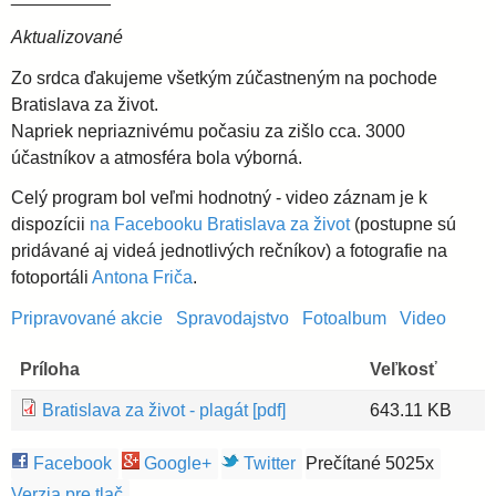
Aktualizované
i
Zo srdca ďakujeme všetkým zúčastneným na pochode
d
Bratislava za život.
Napriek nepriaznivému počasiu za zišlo cca. 3000
účastníkov a atmosféra bola výborná.
i
Celý program bol veľmi hodnotný - video záznam je k
e
dispozícii
na Facebooku Bratislava za život
(postupne sú
pridávané aj videá jednotlivých rečníkov) a fotografie na
fotoportáli
Antona Friča
.
c
Pripravované akcie
Spravodajstvo
Fotoalbum
Video
é
Príloha
Veľkosť
z
Bratislava za život - plagát [pdf]
643.11 KB
a
Facebook
Google+
Twitter
Prečítané 5025x
Verzia pre tlač