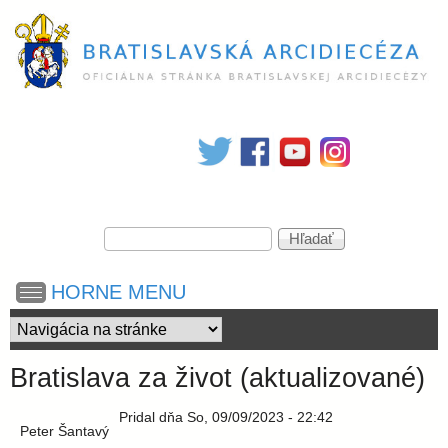
Skočiť
na
hlavný
obsah
B
r
V
a
H
y
ľ
h
a
t
HORNE MENU
ľ
d
a
a
d
i
ť
á
Bratislava za život (aktualizované)
v
s
a
Pridal
dňa
So, 09/09/2023 - 22:42
n
Peter Šantavý