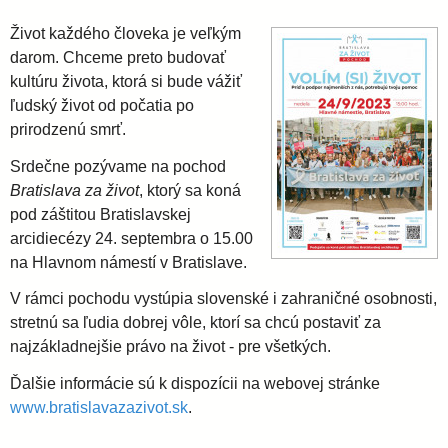
i
l
e
Život každého človeka je veľkým
a
darom. Chceme preto budovať
kultúru života, ktorá si bude vážiť
ľudský život od počatia po
v
prirodzenú smrť.
s
Srdečne pozývame na pochod
Bratislava za život
, ktorý sa koná
pod záštitou Bratislavskej
k
arcidiecézy 24. septembra o 15.00
na Hlavnom námestí v Bratislave.
á
V rámci pochodu vystúpia slovenské i zahraničné osobnosti,
a
stretnú sa ľudia dobrej vôle, ktorí sa chcú postaviť za
najzákladnejšie právo na život - pre všetkých.
r
Ďalšie informácie sú k dispozícii na webovej stránke
www.bratislavazazivot.sk
.
c
__________