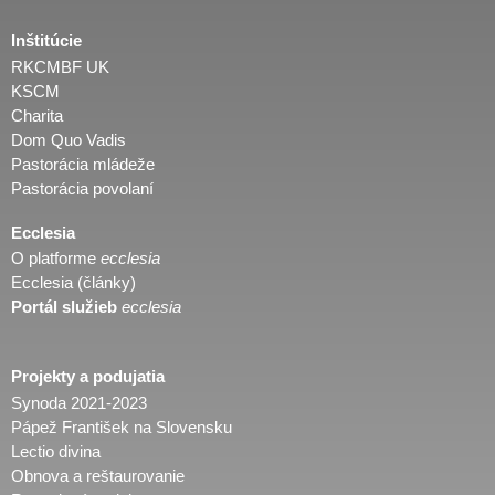
Inštitúcie
RKCMBF UK
KSCM
Charita
Dom Quo Vadis
Pastorácia mládeže
Pastorácia povolaní
Ecclesia
O platforme
ecclesia
Ecclesia (články)
Portál služieb
ecclesia
Projekty a podujatia
Synoda 2021-2023
Pápež František na Slovensku
Lectio divina
Obnova a reštaurovanie