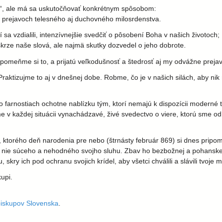
i“, ale má sa uskutočňovať konkrétnym spôsobom:
 v prejavoch telesného aj duchovného milosrdenstva.
 sa vzdialili, intenzívnejšie svedčiť o pôsobení Boha v našich životoch;
skrze naše slová, ale najmä skutky dozvedel o jeho dobrote.
ipomeňme si to, a prijatú veľkodušnosť a štedrosť aj my odvážne preja
Praktizujme to aj v dnešnej dobe. Robme, čo je v našich silách, aby ni
e vo farnostiach ochotne nablízku tým, ktorí nemajú k dispozícii moder
 v každej situácii vynachádzavé, živé svedectvo o viere, ktorú sme od p
ktorého deň narodenia pre nebo (štrnásty február 869) si dnes pripo
 nie súceho a nehodného svojho sluhu. Zbav ho bezbožnej a pohanskej 
 skry ich pod ochranu svojich krídel, aby všetci chválili a slávili tvoje
upi.
biskupov Slovenska
.