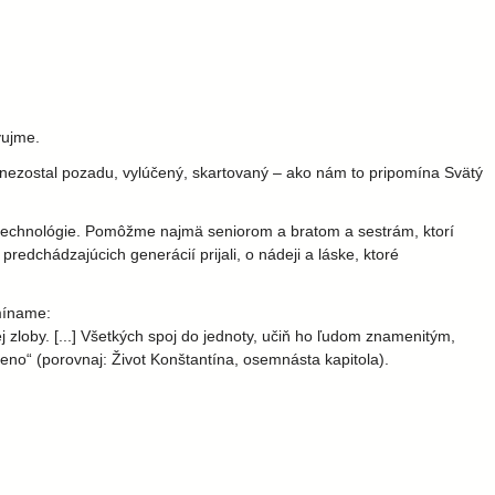
vujme.
k nezostal pozadu, vylúčený, skartovaný – ako nám to pripomína Svätý
né technológie. Pomôžme najmä seniorom a bratom a sestrám, ktorí
redchádzajúcich generácií prijali, o nádeji a láske, ktoré
míname:
zloby. [...] Všetkých spoj do jednoty, učiň ho ľudom znamenitým,
 meno“ (porovnaj: Život Konštantína, osemnásta kapitola).