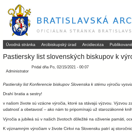
Úvodná stránka
Arcibiskupský úrad
Arcidiecéza
Publikovan
B
Pastiersky list slovenských biskupov k výr
r
Pridal
dňa
Po, 02/15/2021 - 00:07
Administrator
a
Pastiersky list Konferencie biskupov Slovenska k stému výročiu vysviac
t
Drahí bratia a sestry!
i
v našom živote sú vzácne výročia, ktoré sa stávajú výzvou. Výzvou zas
udatnosť a obetavosť – ako nám to pripomínajú už starozákonné knih
s
Výročia a jubileá sú v našich životoch dôležité na oživenie pamäti, 
K významným výročiam v živote Cirkvi na Slovensku patrí aj storočni