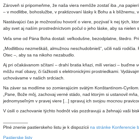
d
Zároveň si pripomeňme, že naša viera nemôže zostať iba „na papier
– v modlitbe, bohoslužbe, v praktizovaní lásky k Bohu a k blížnemu,
i
Nastávajúci čas je možnosťou hovoriť o viere, pozývať k nej tých, ktorí
aby svet aj naším prostredníctvom počul o jeho láske, aby sa nielen 
e
Veľa sme od Pána Boha dostali: veľkodušne, bezodplatne, štedro. Pr
c
„Modlitbou nezmeškáš, almužnou neschudobnieš“, učili naši rodičia. 
Otec –, aby sa na nikoho nezabudlo.
é
Aj pri očakávanom sčítaní – drahí bratia kňazi, milí veriaci – buďm
môžu mať obavy, či ťažkosti s elektronickými prostriedkami. Vydávajme
z
uchovávame v našich srdciach.
Na záver sa modlíme so zomierajúcim svätým Konštantínom-Cyrilom, 
a
„Pane, Bože môj, zachovaj verné stádo, nad ktorým si ustanovil mňa,
jednomyseľným v pravej viere [...] spravuj ich svojou mocnou pravicou,
V úsilí o zachovanie týchto hodnôt vás pozdravujú a žehnajú vaši bisk
__________
Plné znenie pastierskeho listu je k dispozícii
na stránke Konferencie 
Pastierske listy