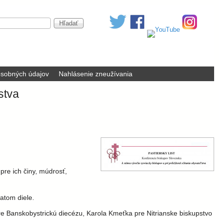
sobných údajov
Nahlásenie zneužívania
stva
pre ich činy, múdrosť,
atom diele.
pre Banskobystrickú diecézu, Karola Kmeťka pre Nitrianske biskupstvo