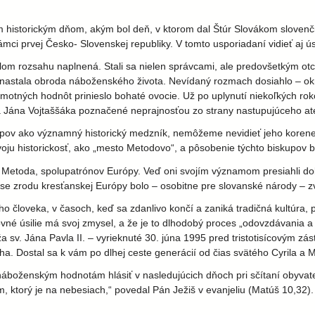
historickým dňom, akým bol deň, v ktorom dal Štúr Slovákom slovenčin
 prvej Česko- Slovenskej republiky. V tomto usporiadaní vidieť aj úsv
om rozsahu naplnená. Stali sa nielen správcami, ale predovšetkým otca
e nastala obroda náboženského života. Nevídaný rozmach dosiahlo – okr
otných hodnôt prinieslo bohaté ovocie. Už po uplynutí niekoľkých roko
íka Jána Vojtaššáka poznačené neprajnosťou zo strany nastupujúceho 
ov ako významný historický medzník, nemôžeme nevidieť jeho korene, k
oju historickosť, ako „mesto Metodovo“, a pôsobenie týchto biskupov 
 a Metoda, spolupatrónov Európy. Veď oni svojím významom presiahli dob
ase zrodu kresťanskej Európy bolo – osobitne pre slovanské národy – z
o človeka, v časoch, keď sa zdanlivo končí a zaniká tradičná kultúra, pr
né úsilie má svoj zmysel, a že je to dlhodobý proces „odovzdávania a p
a sv. Jána Pavla II. – vyrieknuté 30. júna 1995 pred tristotisícovým zá
 Boha. Dostal sa k vám po dlhej ceste generácií od čias svätého Cyrila a
 náboženským hodnotám hlásiť v nasledujúcich dňoch pri sčítaní obyvate
ktorý je na nebesiach,“ povedal Pán Ježiš v evanjeliu (Matúš 10,32). V