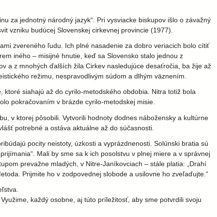
u za jednotný národný jazyk“. Pri vysviacke biskupov išlo o závažný
it vzniku budúcej Slovenskej cirkevnej provincie (1977).
mi zvereného ľudu. Ich plné nasadenie za dobro veriacich bolo cítiť
em iného – misijné hnutie, keď sa Slovensko stalo jednou z
v a z mnohých ďalších žila Cirkev nasledujúce desaťročia, ba žije až
ateistického režimu, nespravodlivým súdom a dlhým väznením.
toré siahajú až do cyrilo-metodského obdobia. Nitra totiž bola
bolo pokračovaním v brázde cyrilo-metodskej misie.
u, v ktorej pôsobili. Vytvorili hodnoty dodnes nábožensky a kultúrne
vlášť potrebné a ostáva aktuálne až do súčasnosti.
ibúdajú pocity neistoty, úzkosti a vyprázdnenosti. Solúnski bratia sú
rijímania“. Mali by sme sa k ich posolstvu v plnej miere a v správnej
stupom prevažne mladých, v Nitre-Janíkovciach – stále platia: „Drahí
 Metoda. Prijmite ho v zodpovednej slobode a usilovne ho zveľaďujte.“
ľstva.
yužime, každý osobne, aj túto príležitosť, aby sme potvrdili svoju