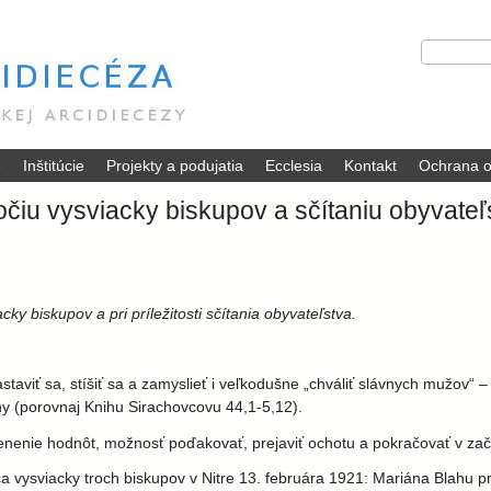
Skočiť
V
H
na
y
ľ
hlavný
h
a
ľ
d
obsah
a
a
d
ť
é
Inštitúcie
Projekty a podujatia
Ecclesia
Kontakt
Ochrana o
á
v
očiu vysviacky biskupov a sčítaniu obyvateľ
a
n
i
e
ky biskupov a pri príležitosti sčítania obyvateľstva.
taviť sa, stíšiť sa a zamyslieť i veľkodušne „chváliť slávnych mužov“ – 
y (porovnaj Knihu Sirachovcovu 44,1-5,12).
ocenenie hodnôt, možnosť poďakovať, prejaviť ochotu a pokračovať v zač
ca vysviacky troch biskupov v Nitre 13. februára 1921: Mariána Blahu 