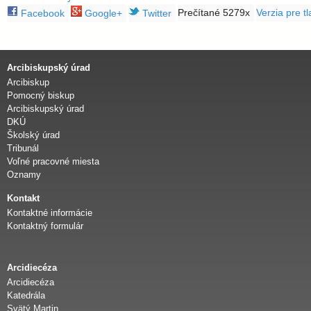
Prečítané 5279x
Verzia pre tl
Facebook
Google+
Twitter
Arcibiskupský úrad
Arcibiskup
Pomocný biskup
Arcibiskupský úrad
DKÚ
Školský úrad
Tribunál
Voľné pracovné miesta
Oznamy
Kontakt
Kontaktné informácie
Kontaktný formulár
Arcidiecéza
Arcidiecéza
Katedrála
Svätý Martin