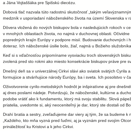
l
a Jána Vojtaššáka pre Spišskú diecézu.
a
Dobová tlač nazvala túto radostnú skutočnosť „takým veľavýznamným 
medzník v usporiadaní náboženského života na území Slovenska v rámci
v
Dôvera vložená do nových biskupov bola v nasledujúcich rokoch v cel
v mnohých oblastiach života, no najmä v duchovnej oblasti. Očividn
s
popredných krajín Európy v podpore misií. Budovanie duchovných i hm
doteraz. Ich náboženské úsilie bolo, žiaľ, najmä u Božieho služobn
k
Keď si s vďačnosťou pripomíname vysviacku troch slovenských biskup
zvolená pred sto rokmi ako miesto konsekrácie biskupov práve pre sv
á
Dnešný deň sa v univerzálnej Cirkvi slávi ako sviatok svätých Cyrila
formujúce a stvárňujúce národy Európy, ba i sveta. Ich posolstvo v č
a
Oživotvorenie cyrilo-metodských hodnôt je inšpiratívne aj pre dnešnéh
aj dnes poslami nádeje. Potvrdzujú, že náboženské, kultúrne a duchov
r
podobe vrátiť ako k fundamentu, ktorý má svoju stabilitu. Slová pápež
priatelia, uvedomte si, aký neoceniteľný je dar, ktorý ste dostali od
c
Drahí bratia a sestry, zveľaďujeme dar viery aj tým, že sa budeme k
„Každého, kto mňa vyzná pred ľuďmi, aj ja vyznám pred svojím Otcom, 
i
prináležitosť ku Kristovi a k jeho Cirkvi.