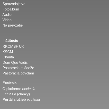
Spravodajstvo
Fotoalbum
Audio
Video
Na prevzatie
Inštitúcie
RKCMBF UK
KSCM
Charita
Dom Quo Vadis
Pastorácia mládeže
Pastorácia povolaní
Ecclesia
O platforme
ecclesia
Ecclesia (články)
Portál služieb
ecclesia