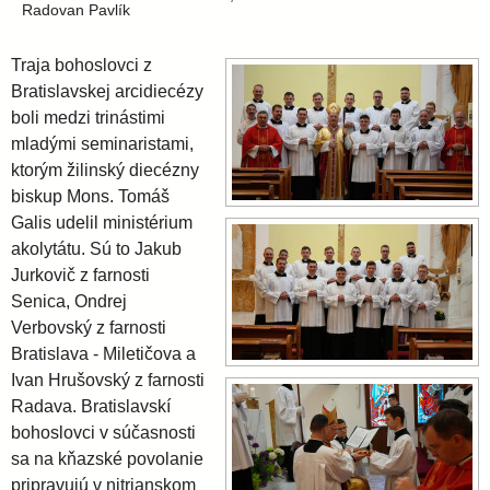
i
l
Radovan Pavlík
e
a
Traja bohoslovci z
Bratislavskej arcidiecézy
v
boli medzi trinástimi
mladými seminaristami,
ktorým žilinský diecézny
s
biskup Mons. Tomáš
Galis udelil ministérium
k
akolytátu. Sú to Jakub
Jurkovič z farnosti
á
Senica, Ondrej
Verbovský z farnosti
a
Bratislava - Miletičova a
Ivan Hrušovský z farnosti
Radava. Bratislavskí
r
bohoslovci v súčasnosti
sa na kňazské povolanie
c
pripravujú v nitrianskom