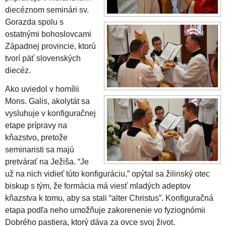
diecéznom seminári sv.
i
Gorazda spolu s
ostatnými bohoslovcami
d
Západnej provincie, ktorú
tvorí päť slovenských
diecéz.
i
Ako uviedol v homílii
e
Mons. Galis, akolytát sa
vysluhuje v konfiguračnej
etape prípravy na
c
kňazstvo, pretože
seminaristi sa majú
é
pretvárať na Ježiša. “Je
už na nich vidieť túto konfiguráciu,” opýtal sa žilinský otec
z
biskup s tým, že formácia má viesť mladých adeptov
kňazstva k tomu, aby sa stali “alter Christus”. Konfiguračná
a
etapa podľa neho umožňuje zakorenenie vo fyziognómii
Dobrého pastiera, ktorý dáva za ovce svoj život.