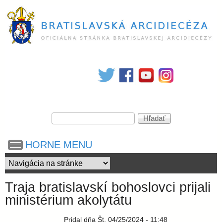
Skočiť
na
hlavný
obsah
B
r
V
a
H
y
ľ
h
a
t
HORNE MENU
ľ
d
a
a
d
i
ť
á
Traja bratislavskí bohoslovci prijali
v
s
ministérium akolytátu
a
n
Pridal
dňa
Št, 04/25/2024 - 11:48