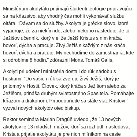
Ministérium akolytátu prijímajú študenti teológie pripravujúci
sa na kňazstvo, aby vhodný čas mohli vykonávať službu
oltára. “Dávam sa do služby. Akolyta je grécke slovo, ktoré
vyjadruje, že za niekím ide, alebo niekoho nasleduje. Je to
Ježišov účenník, ktorý vie, že Ježiš Kristus s ním kráča,
hovorí, dýcha a pracuje. Živý Ježiš s každým z nás kráča,
hovorí, dýcha a pracuje. My nechodíme do zamestnania, kde
si odrobíme 8 hodín,” zdôraznil Mons. Tomáš Galis.
Akolyti pri udelení ministéria dostali do rúk nádobu s
hostiami. “Do vašich rúk sa zveruje živý Ježiš, ktorý je
prítomný v Hostii. Človek, ktorý kráča s Ježišom alebo za
Ježišom, prináša druhým sviatostného Spasiteľa. Pomáhajte
kňazom a diakonom. Pripodobňujte sa stále viac Kristovi,”
vyzval nových akolytov otec biskup.
Rektor seminára Marián Dragúň uviedol, že 13 nových
akolytov je 13 mladých mužov, ktorí sa rozhodli nasledovať
Krista a prijatie akolytátu je pre nich míľníkom na ceste