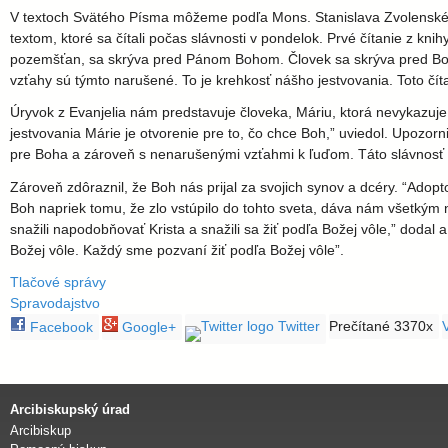
l
V textoch Svätého Písma môžeme podľa Mons. Stanislava Zvolenského n
a
textom, ktoré sa čítali počas slávnosti v pondelok. Prvé čítanie z k
pozemšťan, sa skrýva pred Pánom Bohom. Človek sa skrýva pred Bohom
vzťahy sú týmto narušené. To je krehkosť nášho jestvovania. Toto čít
v
Úryvok z Evanjelia nám predstavuje človeka, Máriu, ktorá nevykazuje
s
jestvovania Márie je otvorenie pre to, čo chce Boh,” uviedol. Upozorni
pre Boha a zároveň s nenarušenými vzťahmi k ľuďom. Táto slávnosť n
k
Zároveň zdôraznil, že Boh nás prijal za svojich synov a dcéry. “Adop
Boh napriek tomu, že zlo vstúpilo do tohto sveta, dáva nám všetkým 
á
snažili napodobňovať Krista a snažili sa žiť podľa Božej vôle,” dodal 
Božej vôle. Každý sme pozvaní žiť podľa Božej vôle”.
a
Tlačové správy
Spravodajstvo
r
Twitter
Prečítané 3370x
V
Facebook
Google+
c
Arcibiskupský úrad
i
Arcibiskup