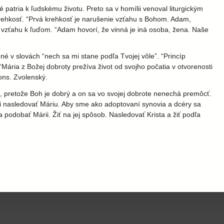
atria k ľudskému životu. Preto sa v homílii venoval liturgickým
 krehkosť. “Prvá krehkosť je narušenie vzťahu s Bohom. Adam,
 vzťahu k ľuďom. “Adam hovorí, že vinná je iná osoba, žena. Naše
é v slovách “nech sa mi stane podľa Tvojej vôle”. “Princíp
 “Mária z Božej dobroty prežíva život od svojho počatia v otvorenosti
ons. Zvolenský.
ná, pretože Boh je dobrý a on sa vo svojej dobrote nenechá premôcť.
ovi nasledovať Máriu. Aby sme ako adoptovaní synovia a dcéry sa
a podobať Márii. Žiť na jej spôsob. Nasledovať Krista a žiť podľa