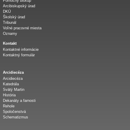
Pomocný biskup
d
Arcibiskupský úrad
DKÚ
Školský úrad
i
Tribunál
Voľné pracovné miesta
e
Oznamy
Kontakt
c
Kontaktné informácie
Kontaktný formulár
é
z
Arcidiecéza
Arcidiecéza
Katedrála
a
Svätý Martin
História
Dekanáty a farnosti
Rehole
Spoločenstvá
Schematizmus