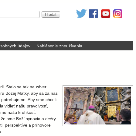
sobných údajov
Nahlásenie zneužívania
i. Stalo sa tak na záver
oru Božej Matky, aby sa za nás
 ju potrebujeme. Aby sme chceli
ia vidieť našu pravdivosť,
ame našu krehkosť.
že sme Boží synovia a dcéry.
ti, perspektíve a príhovore
a.