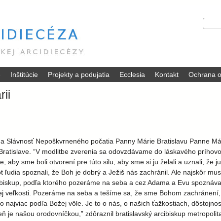
Skočiť
V
H
na
y
ľ
hlavný
h
a
ľ
d
obsah
a
a
d
ť
é
Inštitúcie
Projekty a podujatia
Ecclesia
Kontakt
Ochrana o
á
v
rii
a
n
i
e
l na Slávnosť Nepoškvrneného počatia Panny Márie Bratislavu Panne Mári
 v Bratislave. “V modlitbe zverenia sa odovzdávame do láskavého príhov
e, aby sme boli otvorení pre túto silu, aby sme si ju želali a uznali, že
ot ľudia spoznali, že Boh je dobrý a Ježiš nás zachránil. Ale najskôr mus
arcibiskup, podľa ktorého pozeráme na seba a cez Adama a Evu spoznáv
 veľkosti. Pozeráme na seba a tešíme sa, že sme Bohom zachránení, 
o najviac podľa Božej vôle. Je to o nás, o našich ťažkostiach, dôstojnos
ň je našou orodovníčkou,” zdôraznil bratislavský arcibiskup metropolit