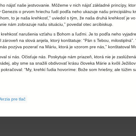
ájsť naše jestvovanie. Môžeme v nich nájsť základné princípy, ktoré p
nihy Genezis o prvom hriechu ľudí podľa neho ukazuje našu principiálnu
, to je naša krehkosť,” uviedol s tým, že naša druhá krehkosť je vo
anie nám zobrazuje našu situáciu,” povedal otec arcibiskup.
 krehkosť narušenia vzťahu s Bohom a ľuďmi. Je to podľa neho vyjadren
l zároveň na slová anjela, ktorý konštatuje: “Pán s Tebou, milostiplná”.
ás pozýva pozerať na Máriu, ktorá je vzorom pre nás,” konštatoval M
toval si nás. Očisťuje nás. Poskytuje nám priazeň, ktorá nie je zaslúže
nádej, aby sme sa snažili obdivovať krásu človeka Márie a kvôli Ježiš
a pokračoval: “My, krehkí ľudia hovoríme: Bože som hriešny, ale túžim s
erzia pre tlač