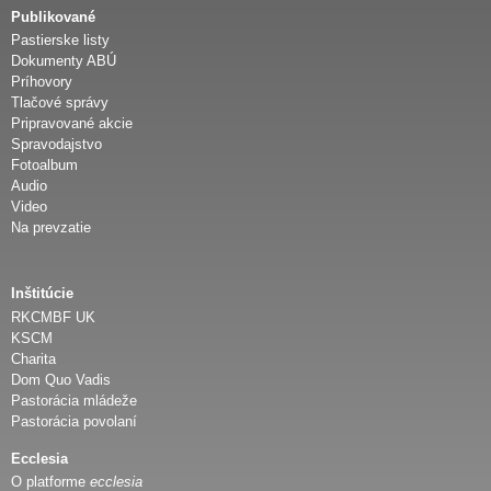
Publikované
Pastierske listy
Dokumenty ABÚ
Príhovory
Tlačové správy
Pripravované akcie
Spravodajstvo
Fotoalbum
Audio
Video
Na prevzatie
Inštitúcie
RKCMBF UK
KSCM
Charita
Dom Quo Vadis
Pastorácia mládeže
Pastorácia povolaní
Ecclesia
O platforme
ecclesia