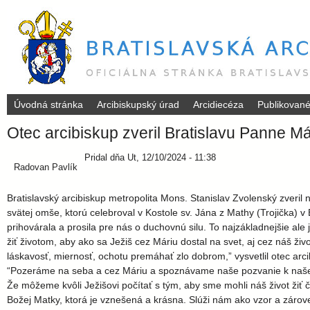
Úvodná stránka
Arcibiskupský úrad
Arcidiecéza
Publikovan
B
Otec arcibiskup zveril Bratislavu Panne Má
r
Pridal
dňa
Ut, 12/10/2024 - 11:38
Radovan Pavlík
a
Bratislavský arcibiskup metropolita Mons. Stanislav Zvolenský zveri
t
svätej omše, ktorú celebroval v Kostole sv. Jána z Mathy (Trojička)
prihovárala a prosila pre nás o duchovnú silu. To najzákladnejšie ale j
i
žiť životom, aby ako sa Ježiš cez Máriu dostal na svet, aj cez náš živ
láskavosť, miernosť, ochotu premáhať zlo dobrom,” vysvetlil otec 
“Pozeráme na seba a cez Máriu a spoznávame naše pozvanie k našej
s
Že môžeme kvôli Ježišovi počítať s tým, aby sme mohli náš život žiť č
Božej Matky, ktorá je vznešená a krásna. Slúži nám ako vzor a zárove