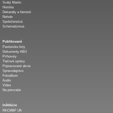
e
Svätý Martin
História
Dekanáty a farnosti
c
Rehole
Spoločenstvá
é
Schematizmus
z
Publikované
Pastierske listy
a
Dokumenty ABÚ
Príhovory
Tlačové správy
Pripravované akcie
Spravodajstvo
Fotoalbum
Audio
Video
Na prevzatie
Inštitúcie
RKCMBF UK