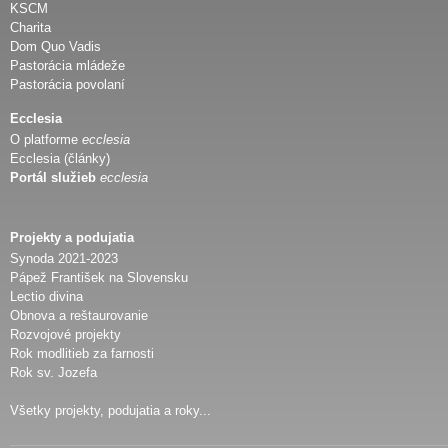
KSCM
Charita
Dom Quo Vadis
Pastorácia mládeže
Pastorácia povolaní
Ecclesia
O platforme
ecclesia
Ecclesia (články)
Portál služieb
ecclesia
Projekty a podujatia
Synoda 2021-2023
Pápež František na Slovensku
Lectio divina
Obnova a reštaurovanie
Rozvojové projekty
Rok modlitieb za farnosti
Rok sv. Jozefa
Všetky projekty, podujatia a roky...