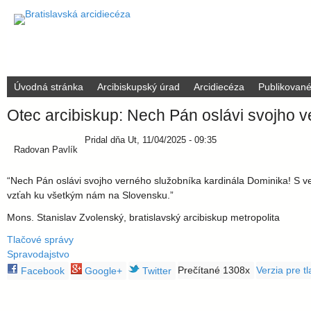
B
r
H
Úvodná stránka
Arcibiskupský úrad
Arcidiecéza
Publikovan
O
R
a
Otec arcibiskup: Nech Pán oslávi svojho 
N
E
t
M
Pridal
dňa
Ut, 11/04/2025 - 09:35
Radovan Pavlík
E
N
i
U
“Nech Pán oslávi svojho verného služobníka kardinála Dominika! S ve
vzťah ku všetkým nám na Slovensku.”
s
Mons. Stanislav Zvolenský, bratislavský arcibiskup metropolita
l
Tlačové správy
Spravodajstvo
a
Prečítané 1308x
Verzia pre tl
Facebook
Google+
Twitter
v