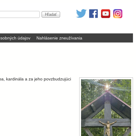
sobných údajov
Nahlásenie zneužívania
pa, kardinála a za jeho povzbudzujúci