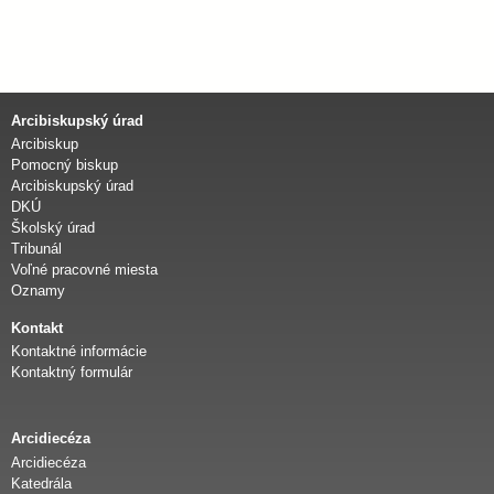
s
k
Arcibiskupský úrad
á
Arcibiskup
Pomocný biskup
Arcibiskupský úrad
a
DKÚ
Školský úrad
r
Tribunál
Voľné pracovné miesta
Oznamy
c
Kontakt
i
Kontaktné informácie
Kontaktný formulár
d
Arcidiecéza
i
Arcidiecéza
Katedrála