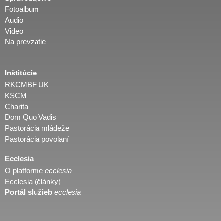
Fotoalbum
Audio
Video
Na prevzatie
Inštitúcie
RKCMBF UK
KSCM
Charita
Dom Quo Vadis
Pastorácia mládeže
Pastorácia povolaní
Ecclesia
O platforme
ecclesia
Ecclesia (články)
Portál služieb
ecclesia