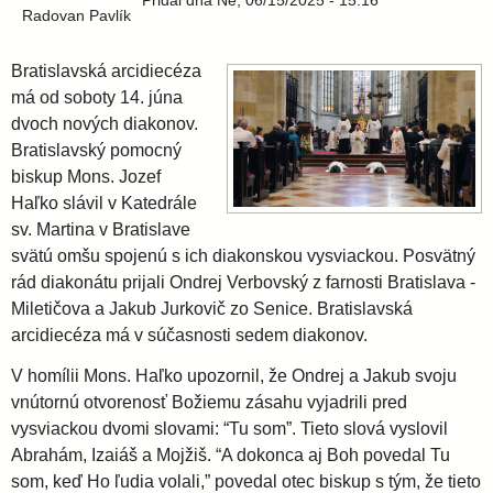
l
Pridal
dňa
Ne, 06/15/2025 - 15:16
i
Radovan Pavlík
e
a
Bratislavská arcidiecéza
má od soboty 14. júna
v
dvoch nových diakonov.
Bratislavský pomocný
biskup Mons. Jozef
s
Haľko slávil v Katedrále
sv. Martina v Bratislave
k
svätú omšu spojenú s ich diakonskou vysviackou. Posvätný
rád diakonátu prijali Ondrej Verbovský z farnosti Bratislava -
á
Miletičova a Jakub Jurkovič zo Senice. Bratislavská
arcidiecéza má v súčasnosti sedem diakonov.
a
V homílii Mons. Haľko upozornil, že Ondrej a Jakub svoju
vnútornú otvorenosť Božiemu zásahu vyjadrili pred
r
vysviackou dvomi slovami: “Tu som”. Tieto slová vyslovil
Abrahám, Izaiáš a Mojžiš. “A dokonca aj Boh povedal Tu
c
som, keď Ho ľudia volali,” povedal otec biskup s tým, že tieto