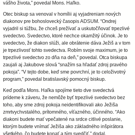
vášho života,” povedal Mons. Haľko.
Otec biskup sa venoval v homílii aj vyjadreniam nových
diakonov pre bohoslovecký časopis ADSUM. “Ondrej
vyjadril si túžbu, že chceš prežívať a uskutočňovať trpezlivé
svedectvo. Svedectvo, ktoré nechce okamžitý účinok. Je to
svedectvo, že diakon slúži, ale obrátenie dáva Ježiš a v tom
je trpezlivosť tohto svedectva. Robím svoje maximum, je to
trpezlivé svedectvo zo dňa na deň,” povedal. Otca biskupa
zaujali aj Jakubove slová “snažím sa hľadať zdroj pravého
pokoja”. “V tejto dobe, keď sme povrchní, je to celoživotný
program,” povedal bratislavský pomocný biskup.
Keď podľa Mons. Haľka spojíme tieto dve svedectvá
prídeme k záveru, že nemôže byť trpezlivé svedectvo bez
toho, aby sme zdroj pokoja neidentifikovali ako Ježiša
zmrtvychvstalého, prítomného, víťazného, účinného. “Ako
diakoni budete mať vpečatené na srdce citlivé poslanie,
ktorým budete vnímať Ježiša ako základného inšpirátora
všetkého, čo budete konať a tým svedčiť,” dodal.