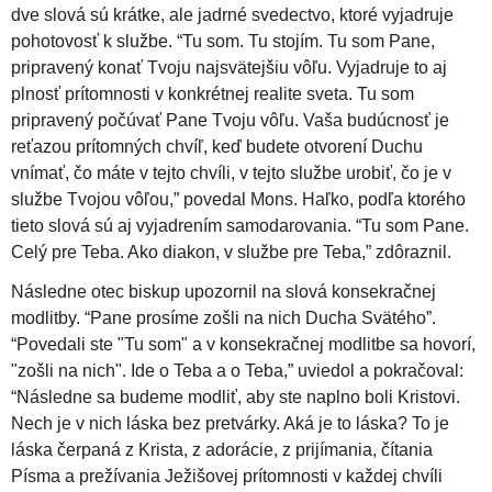
dve slová sú krátke, ale jadrné svedectvo, ktoré vyjadruje
i
pohotovosť k službe. “Tu som. Tu stojím. Tu som Pane,
pripravený konať Tvoju najsvätejšiu vôľu. Vyjadruje to aj
plnosť prítomnosti v konkrétnej realite sveta. Tu som
d
pripravený počúvať Pane Tvoju vôľu. Vaša budúcnosť je
reťazou prítomných chvíľ, keď budete otvorení Duchu
i
vnímať, čo máte v tejto chvíli, v tejto službe urobiť, čo je v
službe Tvojou vôľou,” povedal Mons. Haľko, podľa ktorého
e
tieto slová sú aj vyjadrením samodarovania. “Tu som Pane.
Celý pre Teba. Ako diakon, v službe pre Teba,” zdôraznil.
c
Následne otec biskup upozornil na slová konsekračnej
modlitby. “Pane prosíme zošli na nich Ducha Svätého”.
é
“Povedali ste "Tu som" a v konsekračnej modlitbe sa hovorí,
"zošli na nich". Ide o Teba a o Teba,” uviedol a pokračoval:
z
“Následne sa budeme modliť, aby ste naplno boli Kristovi.
Nech je v nich láska bez pretvárky. Aká je to láska? To je
láska čerpaná z Krista, z adorácie, z prijímania, čítania
a
Písma a prežívania Ježišovej prítomnosti v každej chvíli