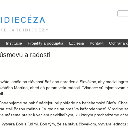
Skočiť
V
H
na
y
ľ
hlavný
h
a
ľ
d
obsah
a
a
d
ť
é
Inštitúcie
Projekty a podujatia
Ecclesia
Kontakt
Ochrana o
á
v
 úsmevu a radosti
a
n
i
e
 svätej omše na slávnosť Božieho narodenia Slovákov, aby medzi ingre
svätého Martina, obed dá potom veľa radosti. “Vianoce sú tajomstvom r
il.
otrebujeme sa nabiť nádejou pri pohľade na betlehemské Dieťa. Chcem
sa stali Božou rodinou. “V rodine sa prežíva každodennosť. V rodine s
etle môžeme prejsť k veciam neviditeľným, ku ktorým prechádzame očami
 vytvára Boh s ľuďmi. Boh tým, že sa stáva človekom, vytvára jednotu