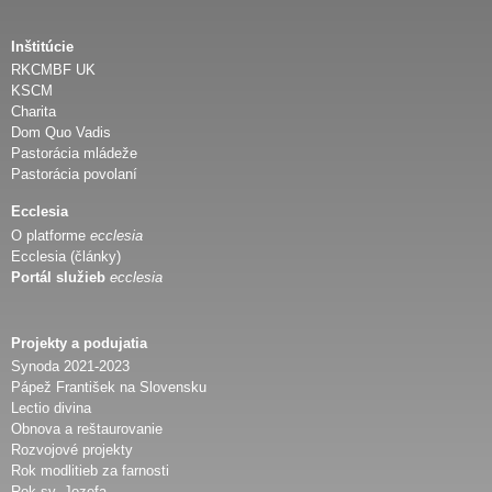
Inštitúcie
RKCMBF UK
KSCM
Charita
Dom Quo Vadis
Pastorácia mládeže
Pastorácia povolaní
Ecclesia
O platforme
ecclesia
Ecclesia (články)
Portál služieb
ecclesia
Projekty a podujatia
Synoda 2021-2023
Pápež František na Slovensku
Lectio divina
Obnova a reštaurovanie
Rozvojové projekty
Rok modlitieb za farnosti
Rok sv. Jozefa