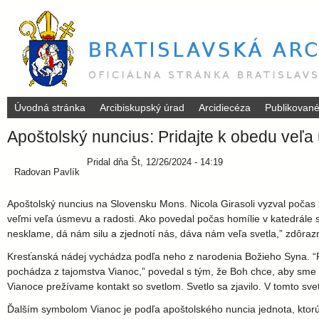
Úvodná stránka
Arcibiskupský úrad
Arcidiecéza
Publikovan
B
Apoštolský nuncius: Pridajte k obedu veľa
r
Pridal
dňa
Št, 12/26/2024 - 14:19
Radovan Pavlík
a
Apoštolský nuncius na Slovensku Mons. Nicola Girasoli vyzval počas
t
veľmi veľa úsmevu a radosti. Ako povedal počas homílie v katedrále 
nesklame, dá nám silu a zjednotí nás, dáva nám veľa svetla,” zdôrazn
i
Kresťanská nádej vychádza podľa neho z narodenia Božieho Syna. “P
pochádza z tajomstva Vianoc,” povedal s tým, že Boh chce, aby sme 
s
Vianoce prežívame kontakt so svetlom. Svetlo sa zjavilo. V tomto sv
Ďalším symbolom Vianoc je podľa apoštolského nuncia jednota, ktorú