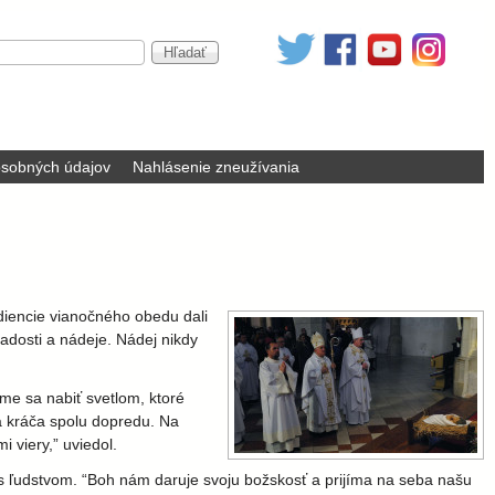
sobných údajov
Nahlásenie zneužívania
diencie vianočného obedu dali
adosti a nádeje. Nádej nikdy
e sa nabiť svetlom, ktoré
a kráča spolu dopredu. Na
 viery,” uviedol.
 s ľudstvom. “Boh nám daruje svoju božskosť a prijíma na seba našu