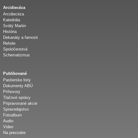
d
Arcidiecéza
Arcidiecéza
i
Katedrála
Svätý Martin
História
e
Dekanáty a farnosti
Rehole
c
Spoločenstvá
Schematizmus
é
Publikované
z
Pastierske listy
Dokumenty ABÚ
a
Príhovory
Tlačové správy
Pripravované akcie
Spravodajstvo
Fotoalbum
Audio
Video
Na prevzatie