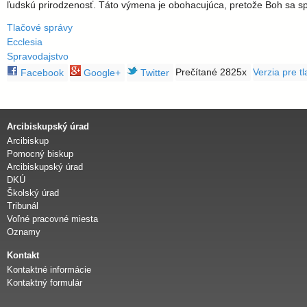
l
ľudskú prirodzenosť. Táto výmena je obohacujúca, pretože Boh sa sp
a
Tlačové správy
Ecclesia
Spravodajstvo
v
Prečítané 2825x
Verzia pre tl
Facebook
Google+
Twitter
s
k
Arcibiskupský úrad
Arcibiskup
Pomocný biskup
á
Arcibiskupský úrad
DKÚ
a
Školský úrad
Tribunál
Voľné pracovné miesta
r
Oznamy
c
Kontakt
Kontaktné informácie
Kontaktný formulár
i