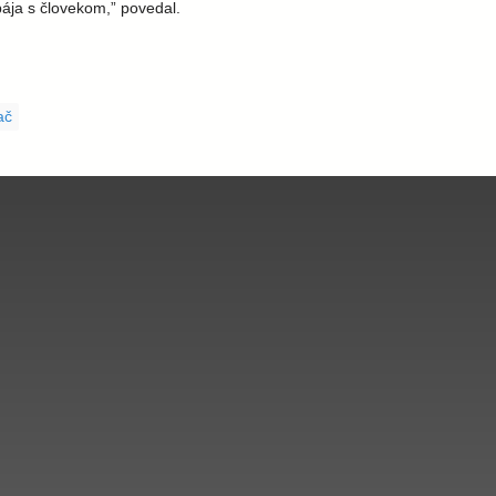
ája s človekom,” povedal.
ač